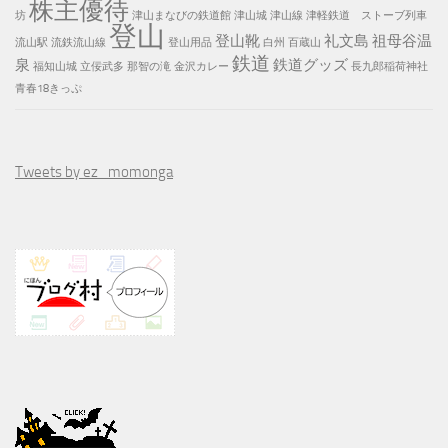
株主優待
坊
津山まなびの鉄道館
津山城
津山線
津軽鉄道 ストーブ列車
登山
登山靴
礼文島
祖母谷温
流山駅
流鉄流山線
登山用品
白州
百蔵山
鉄道
泉
鉄道グッズ
福知山城
立佞武多
那智の滝
金沢カレー
長九郎稲荷神社
青春18きっぷ
Tweets by ez_momonga