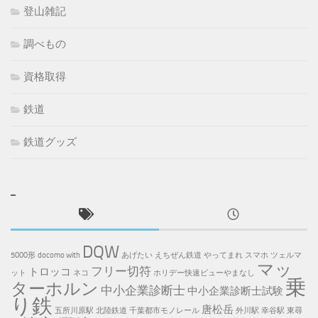
登山雑記
調べもの
資格取得
鉄道
鉄道グッズ
DQW
5000形
docomo with
あげたい
えちぜん鉄道
やってまれ
スマホ
ツェルマ
マッ
フリー切符
トロッコ
ット
ネコ
ホリデー快速ビューやまなし
乗
ターホルン
中小企業診断士
中小企業診断士試験
り鉄
唐松岳
五所川原駅
北陸鉄道
千葉都市モノレール
外川駅
幸谷駅
東尋