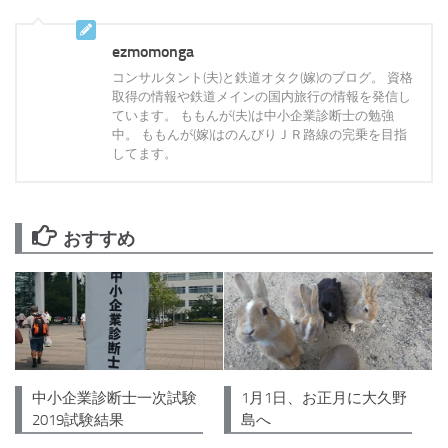
ezmomonga
コンサルタント(夫)と鉄道オタク(嫁)のブログ。 資格
取得の情報や鉄道メインの国内旅行の情報を発信し
ています。 ももんが(夫)は中小企業診断士の勉強
中。 ももんが(嫁)はのんびりＪＲ路線の完乗を目指
してます。
おすすめ
1月1日、お正月に大久野
中小企業診断士一次試験
島へ
2019試験結果