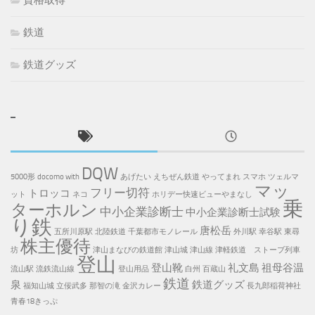
資格取得
鉄道
鉄道グッズ
DQW
5000形
docomo with
あげたい
えちぜん鉄道
やってまれ
スマホ
ツェルマ
マッ
フリー切符
トロッコ
ット
ネコ
ホリデー快速ビューやまなし
乗
ターホルン
中小企業診断士
中小企業診断士試験
り鉄
唐松岳
五所川原駅
北陸鉄道
千葉都市モノレール
外川駅
幸谷駅
東尋
株主優待
坊
津山まなびの鉄道館
津山城
津山線
津軽鉄道 ストーブ列車
登山
登山靴
礼文島
祖母谷温
流山駅
流鉄流山線
登山用品
白州
百蔵山
鉄道
泉
鉄道グッズ
福知山城
立佞武多
那智の滝
金沢カレー
長九郎稲荷神社
青春18きっぷ