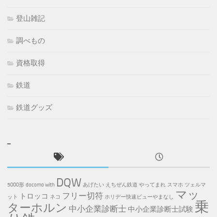
登山雑記
調べもの
資格取得
鉄道
鉄道グッズ
DQW
5000形
docomo with
あげたい
えちぜん鉄道
やってまれ
スマホ
ツェルマ
マッ
フリー切符
トロッコ
ット
ネコ
ホリデー快速ビューやまなし
乗
ターホルン
中小企業診断士
中小企業診断士試験