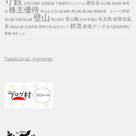
り鉄
唐松岳
五所川原駅
北陸鉄道
千葉都市モノレール
外川駅
幸谷駅
東尋
株主優待
坊
津山まなびの鉄道館
津山城
津山線
津軽鉄道 ストーブ列車
登山
登山靴
礼文島
祖母谷温
流山駅
流鉄流山線
登山用品
白州
百蔵山
鉄道
泉
鉄道グッズ
福知山城
立佞武多
那智の滝
金沢カレー
長九郎稲荷神社
青春18きっぷ
Tweets by ez_momonga