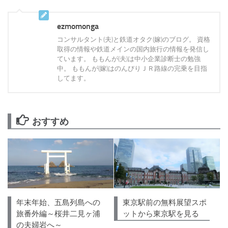
ezmomonga
コンサルタント(夫)と鉄道オタク(嫁)のブログ。 資格
取得の情報や鉄道メインの国内旅行の情報を発信し
ています。 ももんが(夫)は中小企業診断士の勉強
中。 ももんが(嫁)はのんびりＪＲ路線の完乗を目指
してます。
おすすめ
年末年始、五島列島への
東京駅前の無料展望スポ
旅番外編～桜井二見ヶ浦
ットから東京駅を見る
の夫婦岩へ～