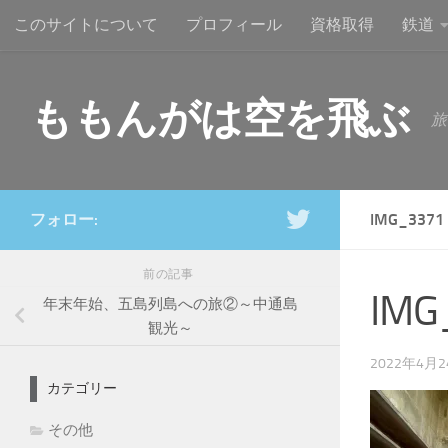
このサイトについて
プロフィール
資格取得
鉄道
コンテンツへスキップ
ももんがは空を飛ぶ
旅
フォロー:
IMG_3371
前の記事
IMG
年末年始、五島列島への旅②～中通島
観光～
2022年4月
カテゴリー
その他