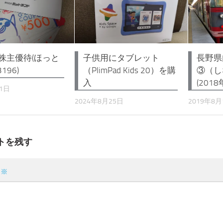
年株主優待(ほっと
子供用にタブレット
長野県
196)
（PlimPad Kids 20）を購
③（し
入
(2018
21日
2024年8月25日
2019年8月
トを残す
ト
※