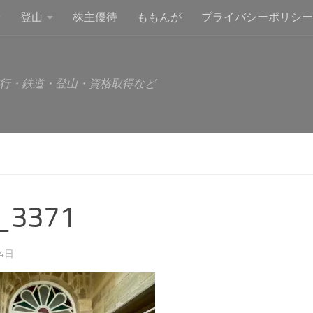
登山
株主優待
ももんが
プライバシーポリシー
行・鉄道・登山・資格取得など
_3371
24日