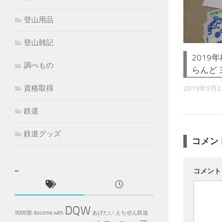
登山用品
登山雑記
2019
調べもの
らんど 3
資格取得
2019年9月
鉄道
鉄道グッズ
コメン
コメン
DQW
5000形
docomo with
あげたい
えちぜん鉄道