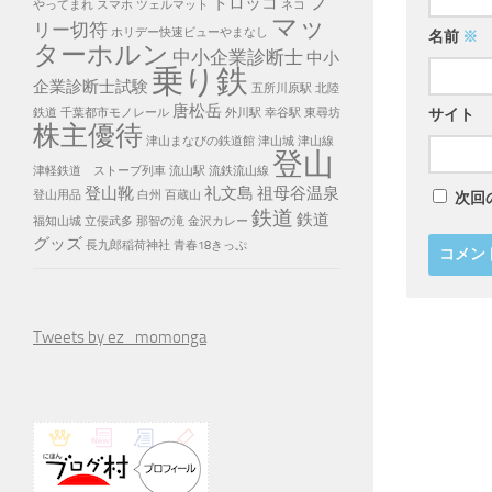
フ
トロッコ
やってまれ
スマホ
ツェルマット
ネコ
マッ
リー切符
ホリデー快速ビューやまなし
名前
※
ターホルン
中小企業診断士
中小
乗り鉄
企業診断士試験
五所川原駅
北陸
唐松岳
鉄道
千葉都市モノレール
外川駅
幸谷駅
東尋坊
サイト
株主優待
津山まなびの鉄道館
津山城
津山線
登山
津軽鉄道 ストーブ列車
流山駅
流鉄流山線
登山靴
礼文島
祖母谷温泉
登山用品
白州
百蔵山
次回
鉄道
鉄道
福知山城
立佞武多
那智の滝
金沢カレー
グッズ
長九郎稲荷神社
青春18きっぷ
Tweets by ez_momonga