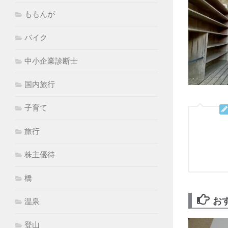
ももんが
バイク
中小企業診断士
国内旅行
子育て
旅行
株主優待
橋
お
温泉
登山