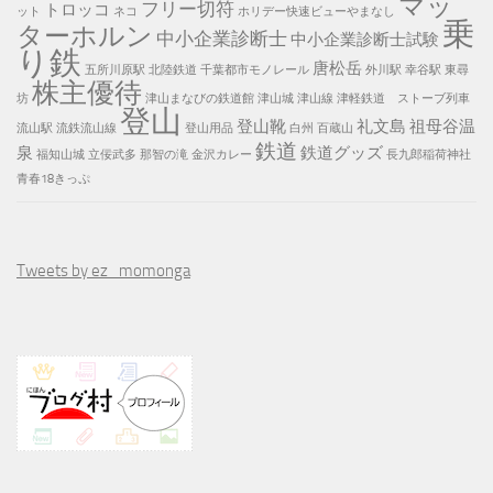
マッ
フリー切符
トロッコ
ット
ネコ
ホリデー快速ビューやまなし
乗
ターホルン
中小企業診断士
中小企業診断士試験
り鉄
唐松岳
五所川原駅
北陸鉄道
千葉都市モノレール
外川駅
幸谷駅
東尋
株主優待
坊
津山まなびの鉄道館
津山城
津山線
津軽鉄道 ストーブ列車
登山
登山靴
礼文島
祖母谷温
流山駅
流鉄流山線
登山用品
白州
百蔵山
鉄道
泉
鉄道グッズ
福知山城
立佞武多
那智の滝
金沢カレー
長九郎稲荷神社
青春18きっぷ
Tweets by ez_momonga