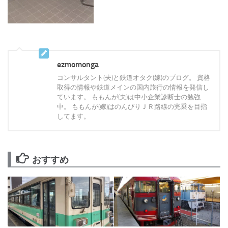
ezmomonga
コンサルタント(夫)と鉄道オタク(嫁)のブログ。 資格
取得の情報や鉄道メインの国内旅行の情報を発信し
ています。 ももんが(夫)は中小企業診断士の勉強
中。 ももんが(嫁)はのんびりＪＲ路線の完乗を目指
してます。
おすすめ