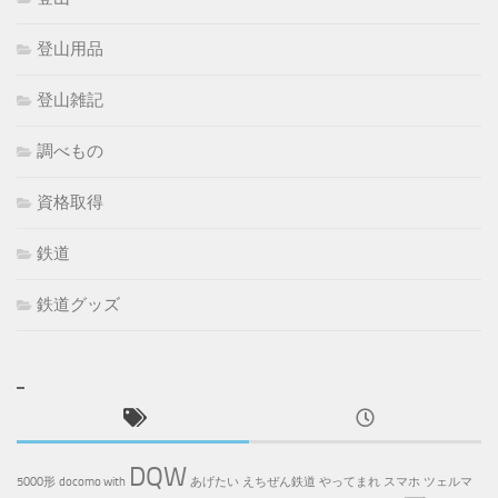
登山用品
登山雑記
調べもの
資格取得
鉄道
鉄道グッズ
DQW
5000形
docomo with
あげたい
えちぜん鉄道
やってまれ
スマホ
ツェルマ