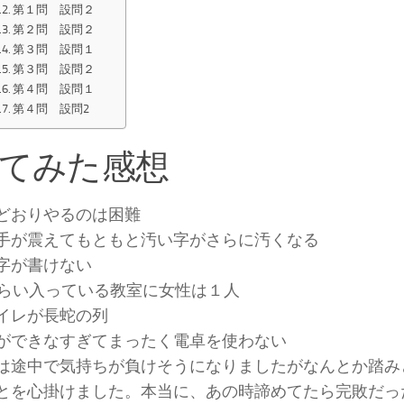
第１問 設問２
第２問 設問２
第３問 設問１
第３問 設問２
第４問 設問１
第４問 設問2
てみた感想
どおりやるのは困難
手が震えてもともと汚い字がさらに汚くなる
字が書けない
くらい入っている教室に女性は１人
イレが長蛇の列
ができなすぎてまったく電卓を使わない
は途中で気持ちが負けそうになりましたがなんとか踏み
とを心掛けました。本当に、あの時諦めてたら完敗だっ