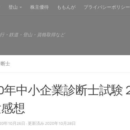
登山
株主優待
ももんが
プライバシーポリシー
行・鉄道・登山・資格取得など
診断士
20年中小企業診断士試験
験感想
020年10月26日
· 更新済み
2020年10月28日