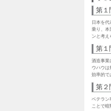
第１
日本を代
乗り、本
ンと考え
第１
酒造事業
ウハウは
効率的で
第２
ベテラン
ことで暗