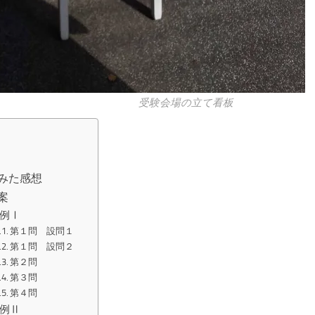
受験会場の立て看板
みた感想
案
例Ⅰ
第１問 設問１
第１問 設問２
第２問
第３問
第４問
例Ⅱ