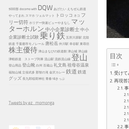
DQW
5000形
docomo with
あげたい
えちぜん鉄道
フ
トロッコ
やってまれ
スマホ
ツェルマット
ネコ
マッ
リー切符
ホリデー快速ビューやまなし
ターホルン
中小企業診断士
中小
乗り鉄
企業診断士試験
五所川原駅
北陸
唐松岳
鉄道
千葉都市モノレール
外川駅
幸谷駅
東尋坊
株主優待
津山まなびの鉄道館
津山城
津山線
目次
登山
津軽鉄道 ストーブ列車
流山駅
流鉄流山線
登山靴
礼文島
祖母谷温泉
登山用品
白州
百蔵山
鉄道
鉄道
受けて
福知山城
立佞武多
那智の滝
金沢カレー
グッズ
長九郎稲荷神社
青春18きっぷ
再現答
事
Tweets by ez_momonga
事