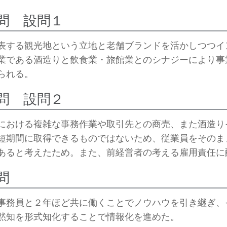
問 設問１
表する観光地という立地と老舗ブランドを活かしつつイ
業である酒造りと飲食業・旅館業とのシナジーにより事
られる。
問 設問２
における複雑な事務作業や取引先との商売、また酒造り
短期間に取得できるものではないため、従業員をそのま
あると考えたため。また、前経営者の考える雇用責任に
問
事務員と２年ほど共に働くことでノウハウを引き継ぎ、
黙知を形式知化することで情報化を進めた。