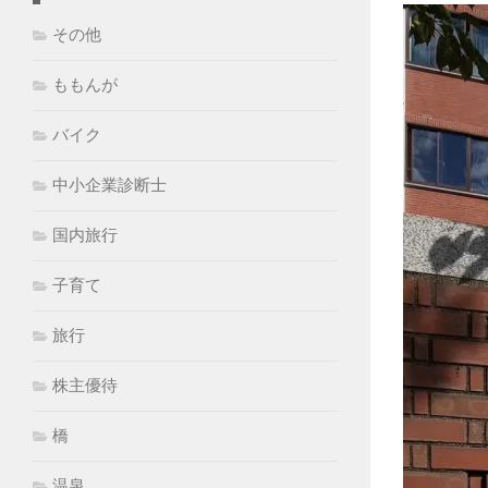
その他
ももんが
バイク
中小企業診断士
国内旅行
子育て
旅行
株主優待
橋
温泉