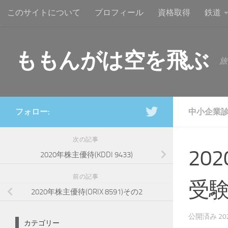
このサイトについて
プロフィール
資格取得
鉄道
コンテンツへスキップ
ももんがは空を飛ぶ
旅
フォロー:
中小企業
次の記事
20
2020年株主優待(KDDI 9433)
前の記事
受
2020年株主優待(ORIX 8591)その2
公開済み
2
カテゴリー