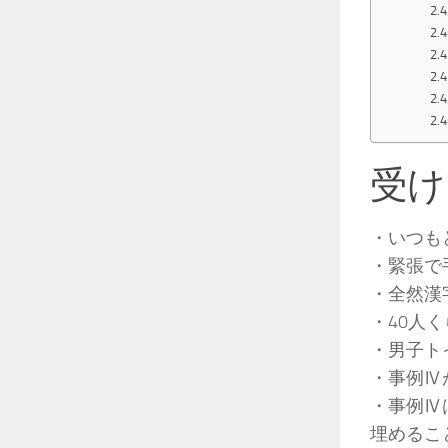
受け
・いつも
・緊張で
・全然漢
・40人
・男子ト
・事例Ⅳ
・事例Ⅳ
埋めるこ