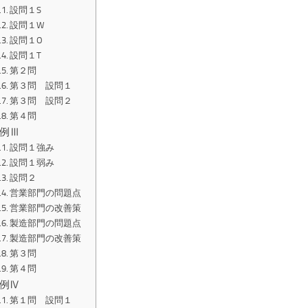
設問１S
設問１W
設問１O
設問１T
第２問
第３問 設問１
第３問 設問２
第４問
例Ⅲ
設問１強み
設問１弱み
設問２
営業部門の問題点
営業部門の改善策
製造部門の問題点
製造部門の改善策
第３問
第４問
例Ⅳ
第１問 設問１