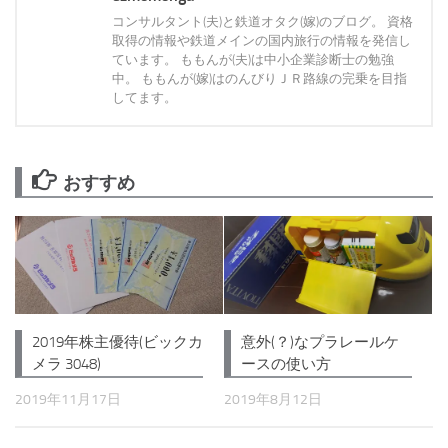
コンサルタント(夫)と鉄道オタク(嫁)のブログ。 資格
取得の情報や鉄道メインの国内旅行の情報を発信し
ています。 ももんが(夫)は中小企業診断士の勉強
中。 ももんが(嫁)はのんびりＪＲ路線の完乗を目指
してます。
おすすめ
2019年株主優待(ビックカ
意外(？)なプラレールケ
メラ 3048)
ースの使い方
2019年11月17日
2019年8月12日