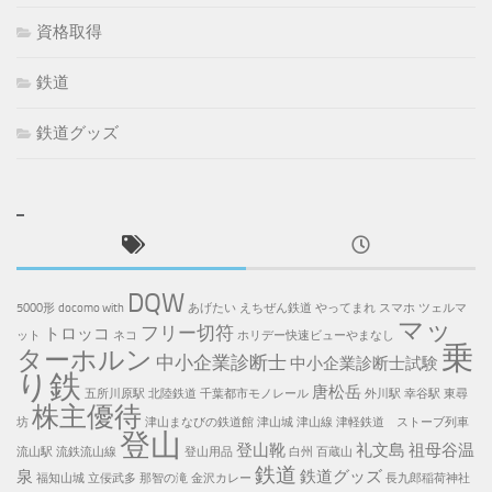
資格取得
鉄道
鉄道グッズ
DQW
5000形
docomo with
あげたい
えちぜん鉄道
やってまれ
スマホ
ツェルマ
マッ
フリー切符
トロッコ
ット
ネコ
ホリデー快速ビューやまなし
乗
ターホルン
中小企業診断士
中小企業診断士試験
り鉄
唐松岳
五所川原駅
北陸鉄道
千葉都市モノレール
外川駅
幸谷駅
東尋
株主優待
坊
津山まなびの鉄道館
津山城
津山線
津軽鉄道 ストーブ列車
登山
登山靴
礼文島
祖母谷温
流山駅
流鉄流山線
登山用品
白州
百蔵山
鉄道
泉
鉄道グッズ
福知山城
立佞武多
那智の滝
金沢カレー
長九郎稲荷神社