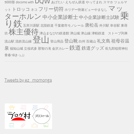
DQW
5000形
docomo with
あげたい
えちぜん鉄道
やってまれ
スマホ
ツェルマ
マッ
フリー切符
トロッコ
ット
ネコ
ホリデー快速ビューやまなし
乗
ターホルン
中小企業診断士
中小企業診断士試験
り鉄
唐松岳
五所川原駅
北陸鉄道
千葉都市モノレール
外川駅
幸谷駅
東尋
株主優待
坊
津山まなびの鉄道館
津山城
津山線
津軽鉄道 ストーブ列車
登山
登山靴
礼文島
祖母谷温
流山駅
流鉄流山線
登山用品
白州
百蔵山
鉄道
泉
鉄道グッズ
福知山城
立佞武多
那智の滝
金沢カレー
長九郎稲荷神社
青春18きっぷ
Tweets by ez_momonga