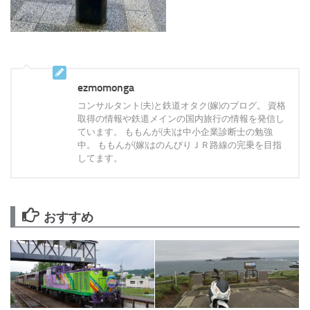
ezmomonga
コンサルタント(夫)と鉄道オタク(嫁)のブログ。 資格
取得の情報や鉄道メインの国内旅行の情報を発信し
ています。 ももんが(夫)は中小企業診断士の勉強
中。 ももんが(嫁)はのんびりＪＲ路線の完乗を目指
してます。
おすすめ