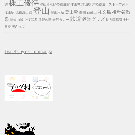
株主優待
坊
津山まなびの鉄道館
津山城
津山線
津軽鉄道 ストーブ列車
登山
登山靴
礼文島
祖母谷温
流山駅
流鉄流山線
登山用品
白州
百蔵山
鉄道
泉
鉄道グッズ
福知山城
立佞武多
那智の滝
金沢カレー
長九郎稲荷神社
青春18きっぷ
Tweets by ez_momonga