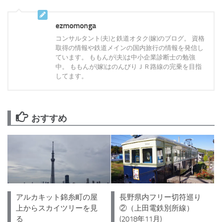
ezmomonga
コンサルタント(夫)と鉄道オタク(嫁)のブログ。 資格
取得の情報や鉄道メインの国内旅行の情報を発信し
ています。 ももんが(夫)は中小企業診断士の勉強
中。 ももんが(嫁)はのんびりＪＲ路線の完乗を目指
してます。
おすすめ
アルカキット錦糸町の屋
長野県内フリー切符巡り
上からスカイツリーを見
②（上田電鉄別所線）
る
(2018年11月)