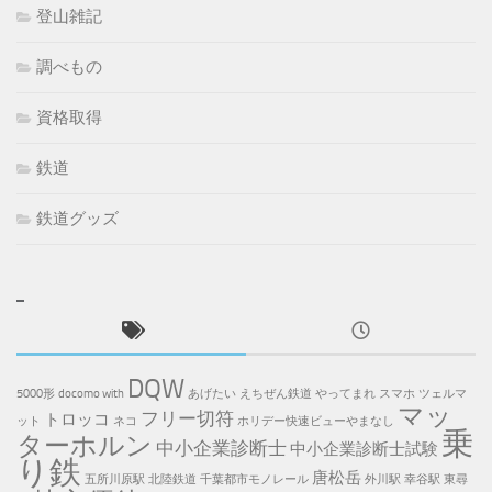
登山雑記
調べもの
資格取得
鉄道
鉄道グッズ
DQW
5000形
docomo with
あげたい
えちぜん鉄道
やってまれ
スマホ
ツェルマ
マッ
フリー切符
トロッコ
ット
ネコ
ホリデー快速ビューやまなし
乗
ターホルン
中小企業診断士
中小企業診断士試験
り鉄
唐松岳
五所川原駅
北陸鉄道
千葉都市モノレール
外川駅
幸谷駅
東尋