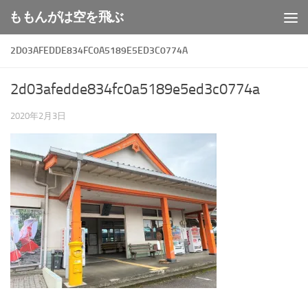
ももんがは空を飛ぶ
コンテンツへスキップ
2D03AFEDDE834FC0A5189E5ED3C0774A
2d03afedde834fc0a5189e5ed3c0774a
2020年2月3日