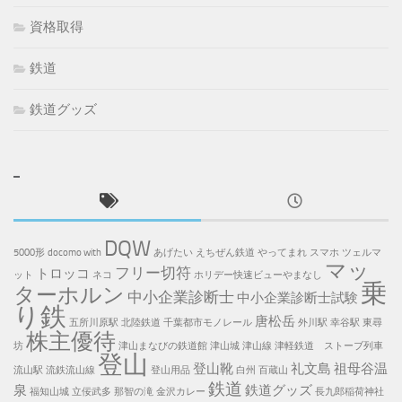
資格取得
鉄道
鉄道グッズ
DQW
5000形
docomo with
あげたい
えちぜん鉄道
やってまれ
スマホ
ツェルマ
マッ
フリー切符
トロッコ
ット
ネコ
ホリデー快速ビューやまなし
乗
ターホルン
中小企業診断士
中小企業診断士試験
り鉄
唐松岳
五所川原駅
北陸鉄道
千葉都市モノレール
外川駅
幸谷駅
東尋
株主優待
坊
津山まなびの鉄道館
津山城
津山線
津軽鉄道 ストーブ列車
登山
登山靴
礼文島
祖母谷温
流山駅
流鉄流山線
登山用品
白州
百蔵山
鉄道
泉
鉄道グッズ
福知山城
立佞武多
那智の滝
金沢カレー
長九郎稲荷神社