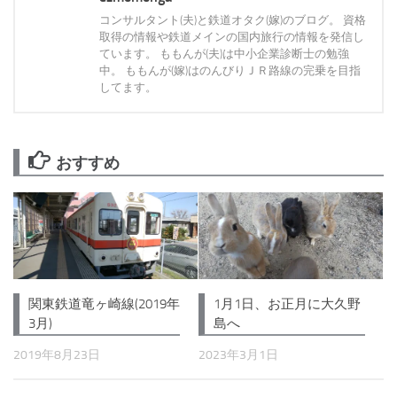
コンサルタント(夫)と鉄道オタク(嫁)のブログ。 資格
取得の情報や鉄道メインの国内旅行の情報を発信し
ています。 ももんが(夫)は中小企業診断士の勉強
中。 ももんが(嫁)はのんびりＪＲ路線の完乗を目指
してます。
おすすめ
1月1日、お正月に大久野
関東鉄道竜ヶ崎線(2019年
島へ
3月)
2023年3月1日
2019年8月23日