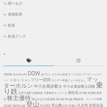
調べもの
資格取得
鉄道
鉄道グッズ
DQW
5000形
docomo with
あげたい
えちぜん鉄道
やってまれ
スマホ
ツェルマ
マッ
フリー切符
トロッコ
ット
ネコ
ホリデー快速ビューやまなし
乗
ターホルン
中小企業診断士
中小企業診断士試験
り鉄
唐松岳
五所川原駅
北陸鉄道
千葉都市モノレール
外川駅
幸谷駅
東尋
株主優待
坊
津山まなびの鉄道館
津山城
津山線
津軽鉄道 ストーブ列車
登山
登山靴
礼文島
祖母谷温
流山駅
流鉄流山線
登山用品
白州
百蔵山