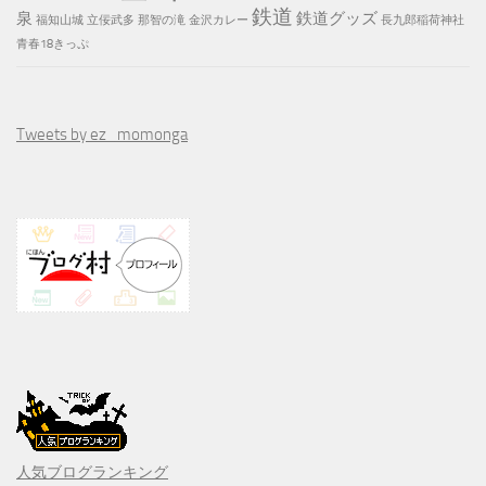
鉄道
泉
鉄道グッズ
福知山城
立佞武多
那智の滝
金沢カレー
長九郎稲荷神社
青春18きっぷ
Tweets by ez_momonga
人気ブログランキング