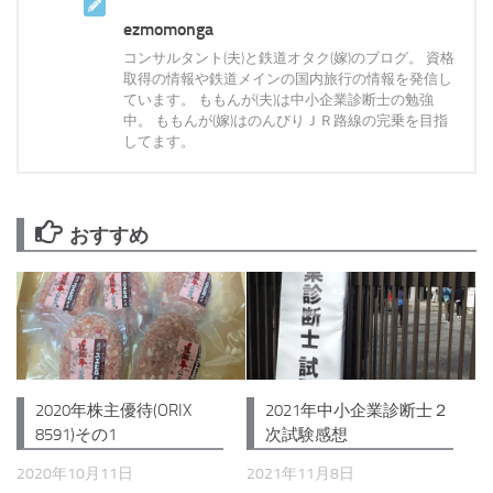
ezmomonga
コンサルタント(夫)と鉄道オタク(嫁)のブログ。 資格
取得の情報や鉄道メインの国内旅行の情報を発信し
ています。 ももんが(夫)は中小企業診断士の勉強
中。 ももんが(嫁)はのんびりＪＲ路線の完乗を目指
してます。
おすすめ
2020年株主優待(ORIX
2021年中小企業診断士２
8591)その1
次試験感想
2020年10月11日
2021年11月8日