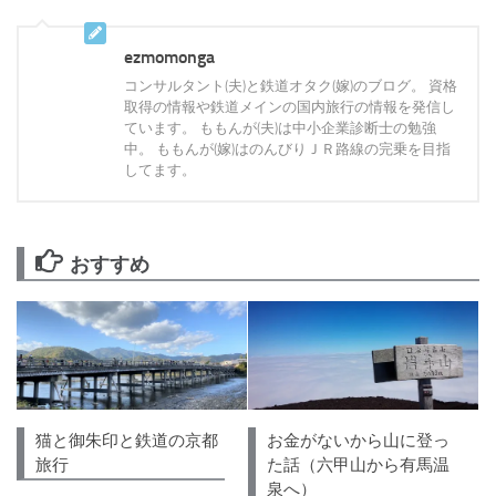
ezmomonga
コンサルタント(夫)と鉄道オタク(嫁)のブログ。 資格
取得の情報や鉄道メインの国内旅行の情報を発信し
ています。 ももんが(夫)は中小企業診断士の勉強
中。 ももんが(嫁)はのんびりＪＲ路線の完乗を目指
してます。
おすすめ
猫と御朱印と鉄道の京都
お金がないから山に登っ
旅行
た話（六甲山から有馬温
泉へ）