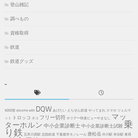
登山雑記
調べもの
資格取得
鉄道
鉄道グッズ
DQW
5000形
docomo with
あげたい
えちぜん鉄道
やってまれ
スマホ
ツェルマ
マッ
フリー切符
トロッコ
ット
ネコ
ホリデー快速ビューやまなし
乗
ターホルン
中小企業診断士
中小企業診断士試験
り鉄
唐松岳
五所川原駅
北陸鉄道
千葉都市モノレール
外川駅
幸谷駅
東尋