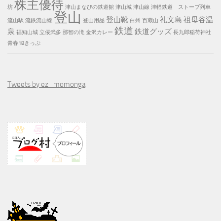
株主優待
坊
津山まなびの鉄道館
津山城
津山線
津軽鉄道 ストーブ列車
登山
登山靴
礼文島
祖母谷温
流山駅
流鉄流山線
登山用品
白州
百蔵山
鉄道
泉
鉄道グッズ
福知山城
立佞武多
那智の滝
金沢カレー
長九郎稲荷神社
青春18きっぷ
Tweets by ez_momonga