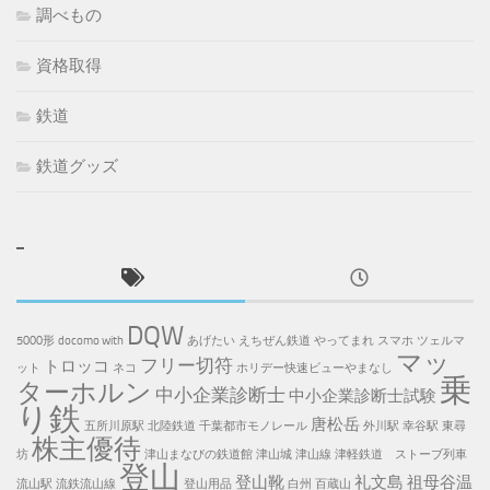
調べもの
資格取得
鉄道
鉄道グッズ
DQW
5000形
docomo with
あげたい
えちぜん鉄道
やってまれ
スマホ
ツェルマ
マッ
フリー切符
トロッコ
ット
ネコ
ホリデー快速ビューやまなし
乗
ターホルン
中小企業診断士
中小企業診断士試験
り鉄
唐松岳
五所川原駅
北陸鉄道
千葉都市モノレール
外川駅
幸谷駅
東尋
株主優待
坊
津山まなびの鉄道館
津山城
津山線
津軽鉄道 ストーブ列車
登山
登山靴
礼文島
祖母谷温
流山駅
流鉄流山線
登山用品
白州
百蔵山