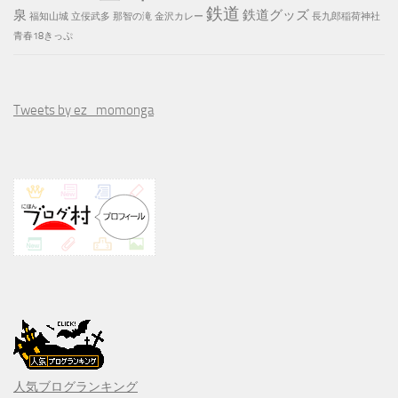
鉄道
泉
鉄道グッズ
福知山城
立佞武多
那智の滝
金沢カレー
長九郎稲荷神社
青春18きっぷ
Tweets by ez_momonga
人気ブログランキング