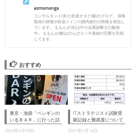
ezmomonga
コンサルタント(夫)と鉄道オタク(嫁)のブログ。 資格
取得の情報や鉄道メインの国内旅行の情報を発信し
ています。 ももんが(夫)は中小企業診断士の勉強
中。 ももんが(嫁)はのんびりＪＲ路線の完乗を目指
してます。
おすすめ
東京・池袋「ペンギンの
ITストラテジスト試験受
いるＢＡＲ」に行った話
験記録と難易度について
2023年2月19日
2021年7月13日