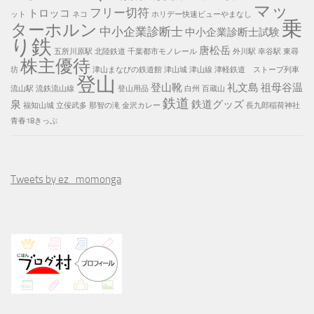
マッ
フリー切符
トロッコ
ット
ネコ
ホリデー快速ビューやまなし
乗
ターホルン
中小企業診断士
中小企業診断士試験
り鉄
唐松岳
五所川原駅
北陸鉄道
千葉都市モノレール
外川駅
幸谷駅
東尋
株主優待
坊
津山まなびの鉄道館
津山城
津山線
津軽鉄道 ストーブ列車
登山
登山靴
礼文島
祖母谷温
流山駅
流鉄流山線
登山用品
白州
百蔵山
鉄道
泉
鉄道グッズ
福知山城
立佞武多
那智の滝
金沢カレー
長九郎稲荷神社
青春18きっぷ
Tweets by ez_momonga