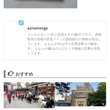
ezmomonga
コンサルタント(夫)と鉄道オタク(嫁)のブログ。 資格
取得の情報や鉄道メインの国内旅行の情報を発信し
ています。 ももんが(夫)は中小企業診断士の勉強
中。 ももんが(嫁)はのんびりＪＲ路線の完乗を目指
してます。
おすすめ