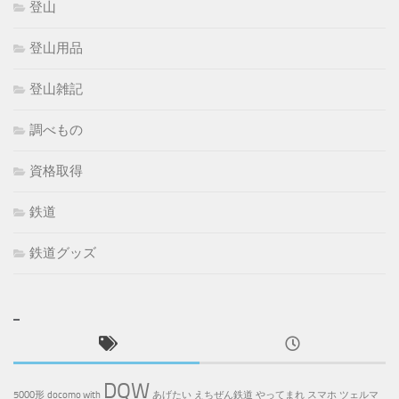
登山
登山用品
登山雑記
調べもの
資格取得
鉄道
鉄道グッズ
DQW
5000形
docomo with
あげたい
えちぜん鉄道
やってまれ
スマホ
ツェルマ