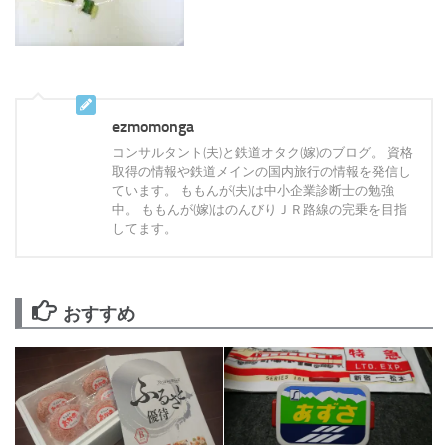
ezmomonga
コンサルタント(夫)と鉄道オタク(嫁)のブログ。 資格
取得の情報や鉄道メインの国内旅行の情報を発信し
ています。 ももんが(夫)は中小企業診断士の勉強
中。 ももんが(嫁)はのんびりＪＲ路線の完乗を目指
してます。
おすすめ