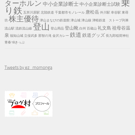
乗
ターホルン
中小企業診断士
中小企業診断士試験
り鉄
唐松岳
五所川原駅
北陸鉄道
千葉都市モノレール
外川駅
幸谷駅
東尋
株主優待
坊
津山まなびの鉄道館
津山城
津山線
津軽鉄道 ストーブ列車
登山
登山靴
礼文島
祖母谷温
流山駅
流鉄流山線
登山用品
白州
百蔵山
鉄道
泉
鉄道グッズ
福知山城
立佞武多
那智の滝
金沢カレー
長九郎稲荷神社
青春18きっぷ
Tweets by ez_momonga