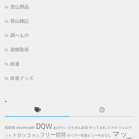
登山用品
登山雑記
調べもの
資格取得
鉄道
鉄道グッズ
DQW
5000形
docomo with
あげたい
えちぜん鉄道
やってまれ
スマホ
ツェルマ
マッ
フリー切符
トロッコ
ット
ネコ
ホリデー快速ビューやまなし