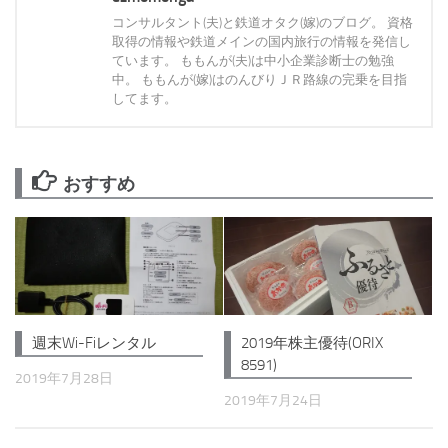
コンサルタント(夫)と鉄道オタク(嫁)のブログ。 資格
取得の情報や鉄道メインの国内旅行の情報を発信し
ています。 ももんが(夫)は中小企業診断士の勉強
中。 ももんが(嫁)はのんびりＪＲ路線の完乗を目指
してます。
おすすめ
週末Wi-Fiレンタル
2019年株主優待(ORIX
8591)
2019年7月28日
2019年7月24日