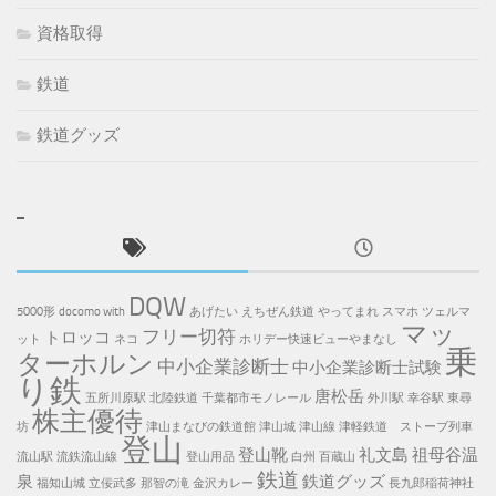
資格取得
鉄道
鉄道グッズ
DQW
5000形
docomo with
あげたい
えちぜん鉄道
やってまれ
スマホ
ツェルマ
マッ
フリー切符
トロッコ
ット
ネコ
ホリデー快速ビューやまなし
乗
ターホルン
中小企業診断士
中小企業診断士試験
り鉄
唐松岳
五所川原駅
北陸鉄道
千葉都市モノレール
外川駅
幸谷駅
東尋
株主優待
坊
津山まなびの鉄道館
津山城
津山線
津軽鉄道 ストーブ列車
登山
登山靴
礼文島
祖母谷温
流山駅
流鉄流山線
登山用品
白州
百蔵山
鉄道
泉
鉄道グッズ
福知山城
立佞武多
那智の滝
金沢カレー
長九郎稲荷神社