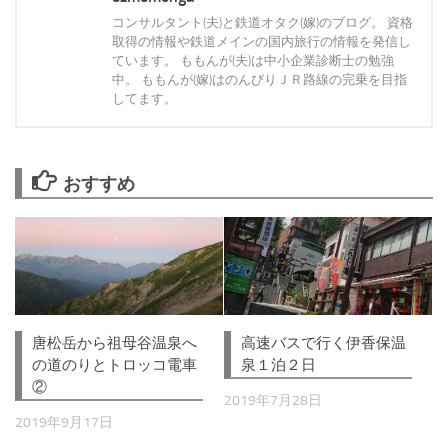
コンサルタント(夫)と鉄道オタク(嫁)のブログ。 資格
取得の情報や鉄道メインの国内旅行の情報を発信し
ています。 ももんが(夫)は中小企業診断士の勉強
中。 ももんが(嫁)はのんびりＪＲ路線の完乗を目指
してます。
おすすめ
高速バスで行く伊香保温
唐松岳から祖母谷温泉へ
泉１泊２日
の道のりとトロッコ電車
②
2019年7月28日
2019年9月17日