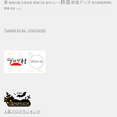
鉄道
泉
鉄道グッズ
福知山城
立佞武多
那智の滝
金沢カレー
長九郎稲荷神社
青春18きっぷ
Tweets by ez_momonga
人気ブログランキング