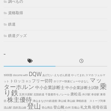
調べもの
資格取得
鉄道
鉄道グッズ
DQW
5000形
docomo with
あげたい
えちぜん鉄道
やってまれ
スマホ
ツェルマ
マッ
フリー切符
トロッコ
ット
ネコ
ホリデー快速ビューやまなし
乗
ターホルン
中小企業診断士
中小企業診断士試験
り鉄
唐松岳
五所川原駅
北陸鉄道
千葉都市モノレール
外川駅
幸谷駅
東尋
株主優待
坊
津山まなびの鉄道館
津山城
津山線
津軽鉄道 ストーブ列車
登山
登山靴
礼文島
祖母谷温
流山駅
流鉄流山線
登山用品
白州
百蔵山