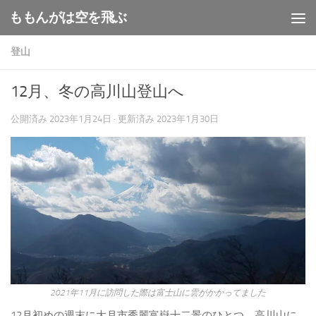
ももんがは空を飛ぶ
コンテンツへスキップ
登山
12月、冬の高川山登山へ
公開済み
2023年1月24日
· 更新済み
2023年1月30日
2021年11月に訪問した際は富士山に雲がかかってました
12月初めの週末に大月市秀麗富嶽十二景のひとつ、高川山に