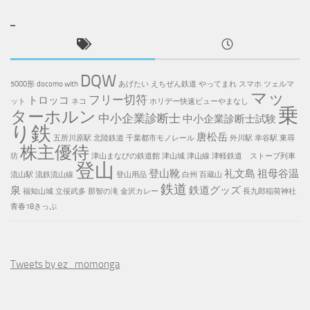
DQW
5000形
docomo with
あげたい
えちぜん鉄道
やってまれ
スマホ
ツェルマ
マッ
フリー切符
トロッコ
ット
ネコ
ホリデー快速ビューやまなし
乗
ターホルン
中小企業診断士
中小企業診断士試験
り鉄
唐松岳
五所川原駅
北陸鉄道
千葉都市モノレール
外川駅
幸谷駅
東尋
株主優待
坊
津山まなびの鉄道館
津山城
津山線
津軽鉄道 ストーブ列車
登山
登山靴
礼文島
祖母谷温
流山駅
流鉄流山線
登山用品
白州
百蔵山
鉄道
泉
鉄道グッズ
福知山城
立佞武多
那智の滝
金沢カレー
長九郎稲荷神社
青春18きっぷ
Tweets by ez_momonga