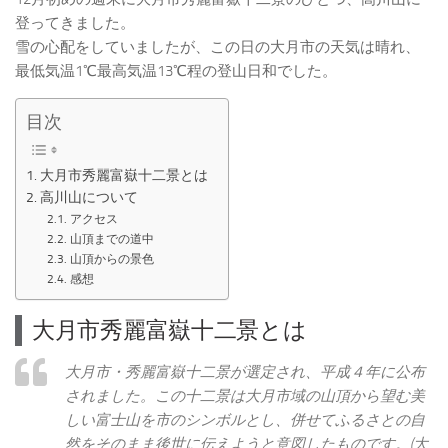
登ってきました。
雪の心配をしていましたが、この日の大月市の天気は晴れ、
最低気温1℃最高気温13℃程の登山日和でした。
目次
大月市秀麗富嶽十二景とは
高川山について
アクセス
山頂までの道中
山頂からの景色
感想
大月市秀麗富嶽十二景とは
大月市・秀麗富嶽十二景が選定され、平成４年に公布
されました。この十二景は大月市域の山頂から望む美
しい富士山を市のシンボルとし、併せてふるさとの自
然をそのまま後世に伝えようと意図したものです。(大