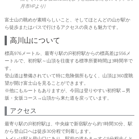
月市HPより)
富士山の眺めが素晴らしいこと、そしてほとんどの山が駅か
ら徒歩またはバスで行けるアクセスの良さも魅力です。
高川山について
標高976メートル、最寄り駅のJR初狩駅からの標高差は556メ
ートルで、初狩駅～山頂を往復する標準所要時間は3時間半で
す。
登山道は整備されていて特に危険個所もなく、山頂は360度眺
望が開け富士山を見ることができます。
※他にもルートもありますが、今回は登りやすい初狩駅→男
坂・女坂コース→山頂から来た道を戻っています。
アクセス
最寄り駅のJR初狩駅は、中央線で新宿駅から約1時間30分、駅
から登山口へは徒歩30分程で到着します。
トイレは駅と登山口にあり、駅前の道をまっすぐ5分程歩くと