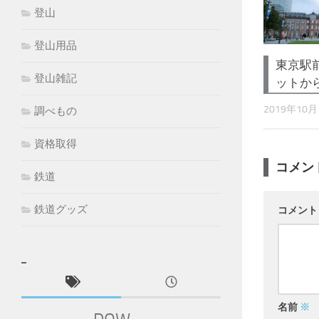
登山
登山用品
東京駅
登山雑記
ットか
2019年10月
調べもの
資格取得
コメン
鉄道
鉄道グッズ
コメン
名前
※