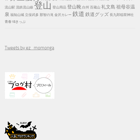
登山
登山靴
礼文島
祖母谷温
流山駅
流鉄流山線
登山用品
白州
百蔵山
鉄道
泉
鉄道グッズ
福知山城
立佞武多
那智の滝
金沢カレー
長九郎稲荷神社
青春18きっぷ
Tweets by ez_momonga