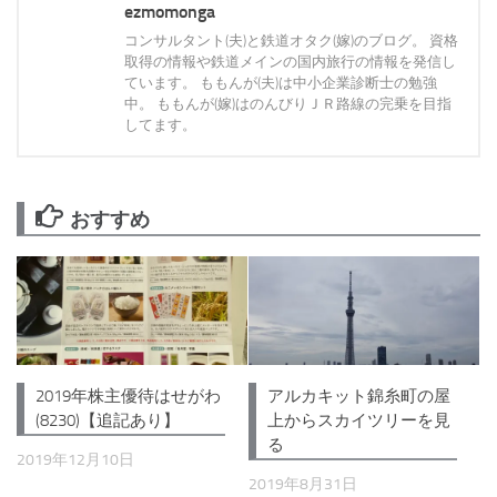
ezmomonga
コンサルタント(夫)と鉄道オタク(嫁)のブログ。 資格
取得の情報や鉄道メインの国内旅行の情報を発信し
ています。 ももんが(夫)は中小企業診断士の勉強
中。 ももんが(嫁)はのんびりＪＲ路線の完乗を目指
してます。
おすすめ
2019年株主優待はせがわ
アルカキット錦糸町の屋
(8230)【追記あり】
上からスカイツリーを見
る
2019年12月10日
2019年8月31日