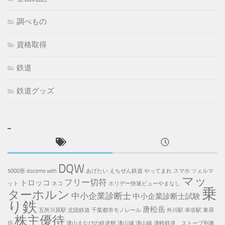
調べもの
資格取得
鉄道
鉄道グッズ
DQW
5000形
docomo with
あげたい
えちぜん鉄道
やってまれ
スマホ
ツェルマ
マッ
フリー切符
トロッコ
ット
ネコ
ホリデー快速ビューやまなし
乗
ターホルン
中小企業診断士
中小企業診断士試験
り鉄
唐松岳
五所川原駅
北陸鉄道
千葉都市モノレール
外川駅
幸谷駅
東尋
株主優待
坊
津山まなびの鉄道館
津山城
津山線
津軽鉄道 ストーブ列車