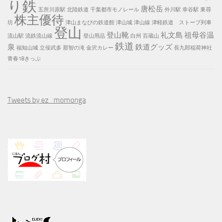
り鉄
唐松岳
五所川原駅
北陸鉄道
千葉都市モノレール
外川駅
幸谷駅
東尋
株主優待
坊
津山まなびの鉄道館
津山城
津山線
津軽鉄道 ストーブ列車
登山
登山靴
礼文島
祖母谷温
流山駅
流鉄流山線
登山用品
白州
百蔵山
鉄道
泉
鉄道グッズ
福知山城
立佞武多
那智の滝
金沢カレー
長九郎稲荷神社
青春18きっぷ
Tweets by ez_momonga