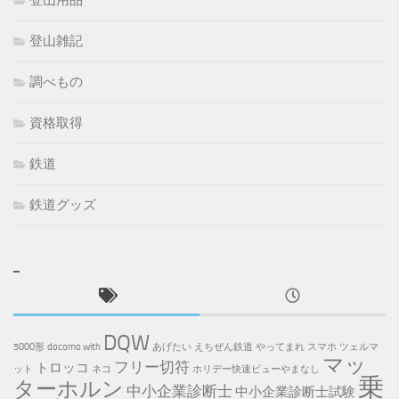
登山用品
登山雑記
調べもの
資格取得
鉄道
鉄道グッズ
DQW
5000形
docomo with
あげたい
えちぜん鉄道
やってまれ
スマホ
ツェルマ
マッ
フリー切符
トロッコ
ット
ネコ
ホリデー快速ビューやまなし
乗
ターホルン
中小企業診断士
中小企業診断士試験