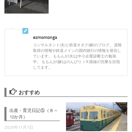
ezmomonga
コンサルタント(夫)と鉄道オタク(嫁)のブログ。 資格
取得の情報や鉄道メインの国内旅行の情報を発信し
ています。 ももんが(夫)は中小企業診断士の勉強
中。 ももんが(嫁)はのんびりＪＲ路線の完乗を目指
してます。
おすすめ
出産・育児日記⑤（８～
10か月）
2025年11月7日