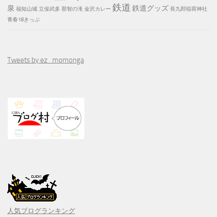
鉄道
泉
鉄道グッズ
福知山城
立佞武多
那智の滝
金沢カレー
長九郎稲荷神社
青春18きっぷ
Tweets by ez_momonga
人気ブログランキング