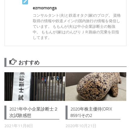
ezmomonga
コンサルタント(夫)と鉄道オタク(嫁)のブログ。 資格
取得の情報や鉄道メインの国内旅行の情報を発信し
ています。 ももんが(夫)は中小企業診断士の勉強
中。 ももんが(嫁)はのんびりＪＲ路線の完乗を目指
してます。
おすすめ
2020年株主優待(ORIX
2021年中小企業診断士２
8591)その2
次試験感想
2020年10月21日
2021年11月8日