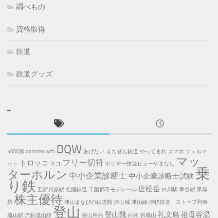
調べもの
資格取得
鉄道
鉄道グッズ
DQW
5000形
docomo with
あげたい
えちぜん鉄道
やってまれ
スマホ
ツェルマ
マッ
フリー切符
トロッコ
ット
ネコ
ホリデー快速ビューやまなし
乗
ターホルン
中小企業診断士
中小企業診断士試験
り鉄
唐松岳
五所川原駅
北陸鉄道
千葉都市モノレール
外川駅
幸谷駅
東尋
株主優待
坊
津山まなびの鉄道館
津山城
津山線
津軽鉄道 ストーブ列車
登山
登山靴
礼文島
祖母谷温
流山駅
流鉄流山線
登山用品
白州
百蔵山