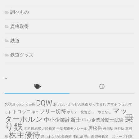
調べもの
資格取得
鉄道
鉄道グッズ
DQW
5000形
docomo with
あげたい
えちぜん鉄道
やってまれ
スマホ
ツェルマ
マッ
フリー切符
トロッコ
ット
ネコ
ホリデー快速ビューやまなし
乗
ターホルン
中小企業診断士
中小企業診断士試験
り鉄
唐松岳
五所川原駅
北陸鉄道
千葉都市モノレール
外川駅
幸谷駅
東尋
株主優待
坊
津山まなびの鉄道館
津山城
津山線
津軽鉄道 ストーブ列車