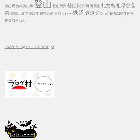
登山
登山靴
礼文島
祖母谷温
流山駅
流鉄流山線
登山用品
白州
百蔵山
鉄道
泉
鉄道グッズ
福知山城
立佞武多
那智の滝
金沢カレー
長九郎稲荷神社
青春18きっぷ
Tweets by ez_momonga