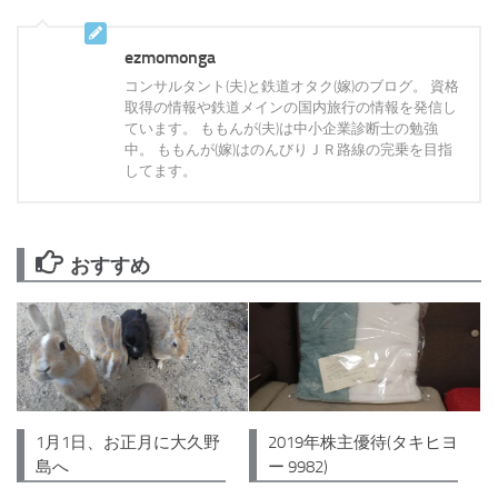
ezmomonga
コンサルタント(夫)と鉄道オタク(嫁)のブログ。 資格
取得の情報や鉄道メインの国内旅行の情報を発信し
ています。 ももんが(夫)は中小企業診断士の勉強
中。 ももんが(嫁)はのんびりＪＲ路線の完乗を目指
してます。
おすすめ
1月1日、お正月に大久野
2019年株主優待(タキヒヨ
島へ
ー 9982)