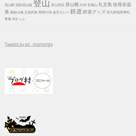
登山
登山靴
礼文島
祖母谷温
流山駅
流鉄流山線
登山用品
白州
百蔵山
鉄道
泉
鉄道グッズ
福知山城
立佞武多
那智の滝
金沢カレー
長九郎稲荷神社
青春18きっぷ
Tweets by ez_momonga