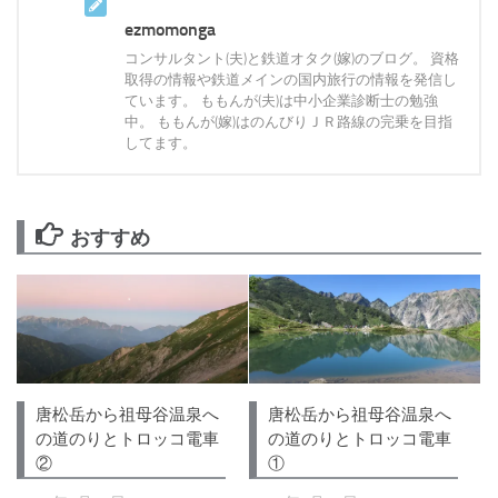
ezmomonga
コンサルタント(夫)と鉄道オタク(嫁)のブログ。 資格
取得の情報や鉄道メインの国内旅行の情報を発信し
ています。 ももんが(夫)は中小企業診断士の勉強
中。 ももんが(嫁)はのんびりＪＲ路線の完乗を目指
してます。
おすすめ
唐松岳から祖母谷温泉へ
唐松岳から祖母谷温泉へ
の道のりとトロッコ電車
の道のりとトロッコ電車
②
①