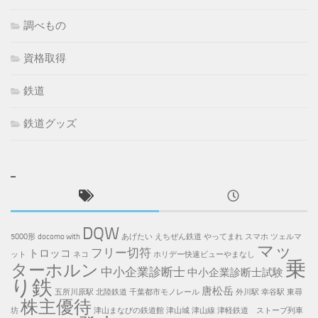
調べもの
資格取得
鉄道
鉄道グッズ
DQW
5000形
docomo with
あげたい
えちぜん鉄道
やってまれ
スマホ
ツェルマ
マッ
フリー切符
トロッコ
ット
ネコ
ホリデー快速ビューやまなし
乗
ターホルン
中小企業診断士
中小企業診断士試験
り鉄
唐松岳
五所川原駅
北陸鉄道
千葉都市モノレール
外川駅
幸谷駅
東尋
株主優待
坊
津山まなびの鉄道館
津山城
津山線
津軽鉄道 ストーブ列車