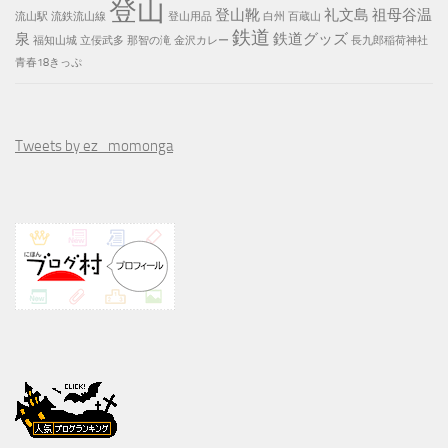
登山
登山靴
礼文島
祖母谷温
流山駅
流鉄流山線
登山用品
白州
百蔵山
鉄道
泉
鉄道グッズ
福知山城
立佞武多
那智の滝
金沢カレー
長九郎稲荷神社
青春18きっぷ
Tweets by ez_momonga