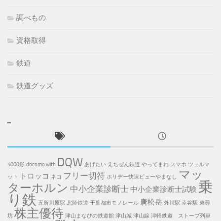
調べもの
資格取得
鉄道
鉄道グッズ
DQW
5000形
docomo with
あげたい
えちぜん鉄道
やってまれ
スマホ
ツェルマ
マッ
フリー切符
トロッコ
ット
ネコ
ホリデー快速ビューやまなし
乗
ターホルン
中小企業診断士
中小企業診断士試験
り鉄
唐松岳
五所川原駅
北陸鉄道
千葉都市モノレール
外川駅
幸谷駅
東尋
株主優待
坊
津山まなびの鉄道館
津山城
津山線
津軽鉄道 ストーブ列車