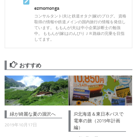
ezmomonga
コンサルタント(夫)と鉄道オタク(嫁)のブログ。 資格
取得の情報や鉄道メインの国内旅行の情報を発信し
ています。 ももんが(夫)は中小企業診断士の勉強
中。 ももんが(嫁)はのんびりＪＲ路線の完乗を目指
してます。
おすすめ
JR北海道＆東日本パスで
緑が綺麗な夏の涸沢へ
電車の旅（2019年計画
2019年10月17日
編）