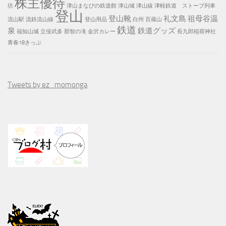
株主優待
坊
津山まなびの鉄道館
津山城
津山線
津軽鉄道 ストーブ列車
登山
登山靴
礼文島
祖母谷温
流山駅
流鉄流山線
登山用品
白州
百蔵山
鉄道
泉
鉄道グッズ
福知山城
立佞武多
那智の滝
金沢カレー
長九郎稲荷神社
青春18きっぷ
Tweets by ez_momonga