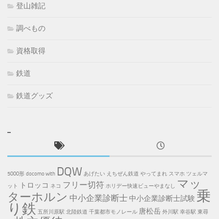
登山雑記
調べもの
資格取得
鉄道
鉄道グッズ
DQW
5000形
docomo with
あげたい
えちぜん鉄道
やってまれ
スマホ
ツェルマ
マッ
フリー切符
トロッコ
ット
ネコ
ホリデー快速ビューやまなし
乗
ターホルン
中小企業診断士
中小企業診断士試験
り鉄
唐松岳
五所川原駅
北陸鉄道
千葉都市モノレール
外川駅
幸谷駅
東尋