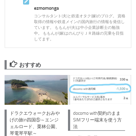
ezmomonga
コンサルタント(夫)と鉄道オタク(嫁)のブログ。 資格
取得の情報や鉄道メインの国内旅行の情報を発信し
ています。 ももんが(夫)は中小企業診断士の勉強
中。 ももんが(嫁)はのんびりＪＲ路線の完乗を目指
してます。
おすすめ
ドラクエウォークおみや
docomo with契約のまま
げの旅in四国⑤～エンジ
SIMフリー端末を使う方
ェルロード、栗林公園、
法
琴電琴平駅～