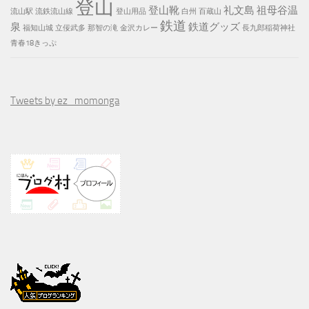
登山
登山靴
礼文島
祖母谷温
流山駅
流鉄流山線
登山用品
白州
百蔵山
鉄道
泉
鉄道グッズ
福知山城
立佞武多
那智の滝
金沢カレー
長九郎稲荷神社
青春18きっぷ
Tweets by ez_momonga