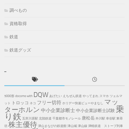
調べもの
資格取得
鉄道
鉄道グッズ
DQW
5000形
docomo with
あげたい
えちぜん鉄道
やってまれ
スマホ
ツェルマ
マッ
フリー切符
トロッコ
ット
ネコ
ホリデー快速ビューやまなし
乗
ターホルン
中小企業診断士
中小企業診断士試験
り鉄
唐松岳
五所川原駅
北陸鉄道
千葉都市モノレール
外川駅
幸谷駅
東尋
株主優待
坊
津山まなびの鉄道館
津山城
津山線
津軽鉄道 ストーブ列車