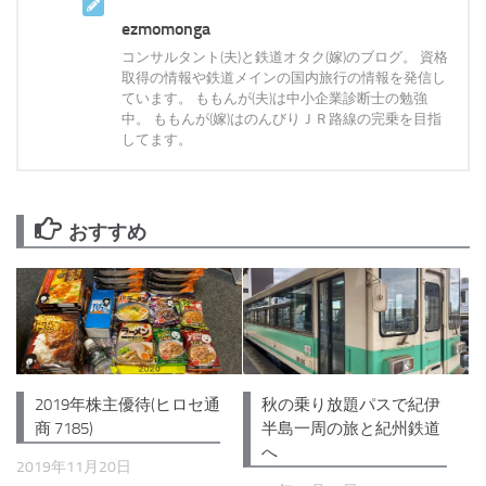
ezmomonga
コンサルタント(夫)と鉄道オタク(嫁)のブログ。 資格
取得の情報や鉄道メインの国内旅行の情報を発信し
ています。 ももんが(夫)は中小企業診断士の勉強
中。 ももんが(嫁)はのんびりＪＲ路線の完乗を目指
してます。
おすすめ
2019年株主優待(ヒロセ通
秋の乗り放題パスで紀伊
商 7185)
半島一周の旅と紀州鉄道
へ
2019年11月20日