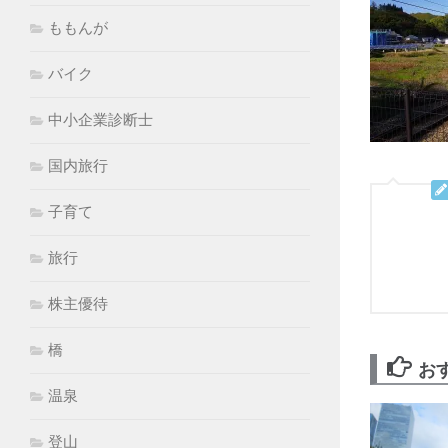
ももんが
バイク
中小企業診断士
国内旅行
子育て
旅行
株主優待
橋
お
温泉
登山