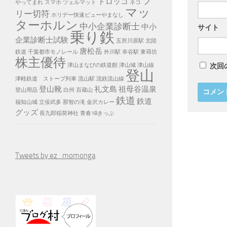
フ
トロッコ
やってまれ
スマホ
ツェルマット
ネコ
マッ
リー切符
ホリデー快速ビューやまなし
ターホルン
中小企業診断士
中小
サイト
乗り鉄
企業診断士試験
五所川原駅
北陸
唐松岳
鉄道
千葉都市モノレール
外川駅
幸谷駅
東尋坊
株主優待
津山まなびの鉄道館
津山城
津山線
次回
登山
津軽鉄道 ストーブ列車
流山駅
流鉄流山線
登山靴
礼文島
祖母谷温泉
登山用品
白州
百蔵山
鉄道
鉄道
福知山城
立佞武多
那智の滝
金沢カレー
グッズ
長九郎稲荷神社
青春18きっぷ
Tweets by ez_momonga