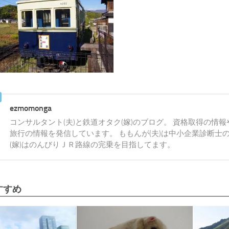
ezmomonga
コンサルタント(夫)と鉄道オタク(嫁)のブログ。 資格取得の情
旅行の情報を発信しています。 ももんが(夫)は中小企業診断士
(嫁)はのんびりＪＲ路線の完乗を目指してます。
すすめ