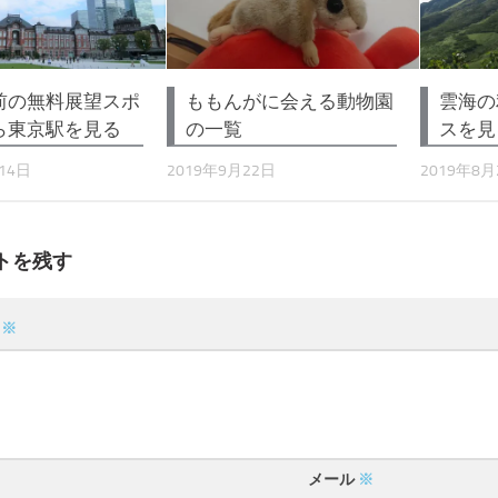
前の無料展望スポ
ももんがに会える動物園
雲海の
ら東京駅を見る
の一覧
スを見
14日
2019年9月22日
2019年8月
トを残す
ト
※
メール
※