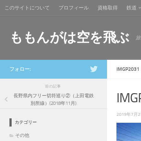
このサイトについて
プロフィール
資格取得
鉄道
コンテンツへスキップ
ももんがは空を飛ぶ
旅
フォロー:
IMGP2031
前の記事
IMG
長野県内フリー切符巡り②（上田電鉄
別所線）(2018年11月)
2019年7月
カテゴリー
その他