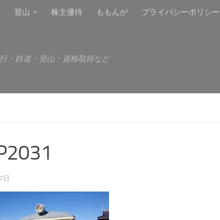
登山
株主優待
ももんが
プライバシーポリシー
行・鉄道・登山・資格取得など
P2031
27日