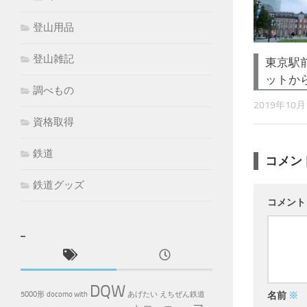
登山用品
登山雑記
東京駅
ットか
調べもの
2019年10月
資格取得
鉄道
コメン
鉄道グッズ
コメン
DQW
5000形
docomo with
あげたい
えちぜん鉄道
名前
※