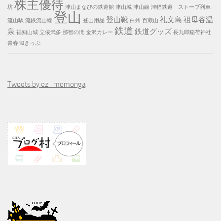
株主優待
坊
津山まなびの鉄道館
津山城
津山線
津軽鉄道 ストーブ列車
登山
登山靴
礼文島
祖母谷温
流山駅
流鉄流山線
登山用品
白州
百蔵山
鉄道
泉
鉄道グッズ
福知山城
立佞武多
那智の滝
金沢カレー
長九郎稲荷神社
青春18きっぷ
Tweets by ez_momonga