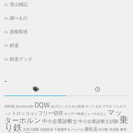
登山雑記
調べもの
資格取得
鉄道
鉄道グッズ
DQW
5000形
docomo with
あげたい
えちぜん鉄道
やってまれ
スマホ
ツェルマ
マッ
フリー切符
トロッコ
ット
ネコ
ホリデー快速ビューやまなし
乗
ターホルン
中小企業診断士
中小企業診断士試験
り鉄
唐松岳
五所川原駅
北陸鉄道
千葉都市モノレール
外川駅
幸谷駅
東尋