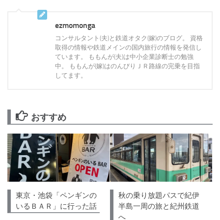
ezmomonga
コンサルタント(夫)と鉄道オタク(嫁)のブログ。 資格
取得の情報や鉄道メインの国内旅行の情報を発信し
ています。 ももんが(夫)は中小企業診断士の勉強
中。 ももんが(嫁)はのんびりＪＲ路線の完乗を目指
してます。
おすすめ
東京・池袋「ペンギンの
秋の乗り放題パスで紀伊
いるＢＡＲ」に行った話
半島一周の旅と紀州鉄道
へ