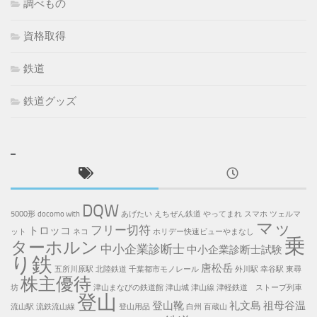
調べもの
資格取得
鉄道
鉄道グッズ
DQW
5000形
docomo with
あげたい
えちぜん鉄道
やってまれ
スマホ
ツェルマ
マッ
フリー切符
トロッコ
ット
ネコ
ホリデー快速ビューやまなし
乗
ターホルン
中小企業診断士
中小企業診断士試験
り鉄
唐松岳
五所川原駅
北陸鉄道
千葉都市モノレール
外川駅
幸谷駅
東尋
株主優待
坊
津山まなびの鉄道館
津山城
津山線
津軽鉄道 ストーブ列車
登山
登山靴
礼文島
祖母谷温
流山駅
流鉄流山線
登山用品
白州
百蔵山