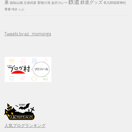
鉄道
泉
鉄道グッズ
福知山城
立佞武多
那智の滝
金沢カレー
長九郎稲荷神社
青春18きっぷ
Tweets by ez_momonga
人気ブログランキング