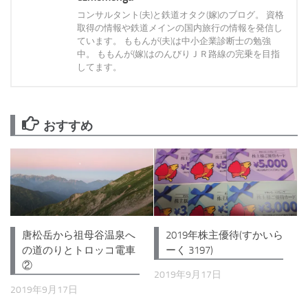
コンサルタント(夫)と鉄道オタク(嫁)のブログ。 資格
取得の情報や鉄道メインの国内旅行の情報を発信し
ています。 ももんが(夫)は中小企業診断士の勉強
中。 ももんが(嫁)はのんびりＪＲ路線の完乗を目指
してます。
おすすめ
2019年株主優待(すかいら
唐松岳から祖母谷温泉へ
ーく 3197)
の道のりとトロッコ電車
②
2019年9月17日
2019年9月17日