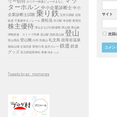
マッ
リー切符
ホリデー快速ビューやまなし
ターホルン
中小企業診断士
中小
乗り鉄
サイト
企業診断士試験
五所川原駅
北陸
唐松岳
鉄道
千葉都市モノレール
外川駅
幸谷駅
東尋坊
株主優待
津山まなびの鉄道館
津山城
津山線
登山
次回
津軽鉄道 ストーブ列車
流山駅
流鉄流山線
登山靴
礼文島
祖母谷温泉
登山用品
白州
百蔵山
鉄道
鉄道
福知山城
立佞武多
那智の滝
金沢カレー
グッズ
長九郎稲荷神社
青春18きっぷ
Tweets by ez_momonga