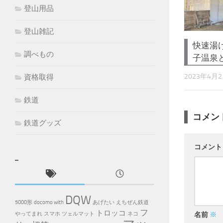
登山用品
登山雑記
快速湯
調べもの
子温泉
2023年4月
資格取得
鉄道
コメン
鉄道グッズ
コメン
DQW
5000形
docomo with
あげたい
えちぜん鉄道
フ
トロッコ
やってまれ
スマホ
ツェルマット
ネコ
名前
※