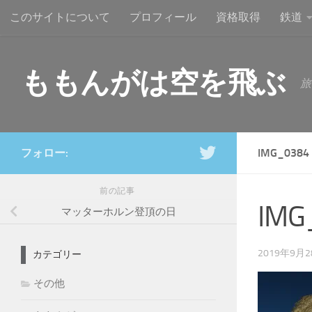
このサイトについて
プロフィール
資格取得
鉄道
コンテンツへスキップ
ももんがは空を飛ぶ
旅
フォロー:
IMG_0384
前の記事
IMG
マッターホルン登頂の日
2019年9月
カテゴリー
その他