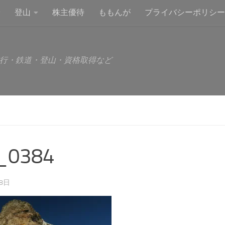
登山
株主優待
ももんが
プライバシーポリシー
行・鉄道・登山・資格取得など
_0384
28日