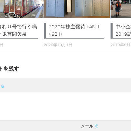
けむり号で行く鳴
2020年株主優待(FANCL
中小企
と鬼首間欠泉
4921)
201
2日
2020年10月1日
2019年8月
トを残す
ト
※
メール
※