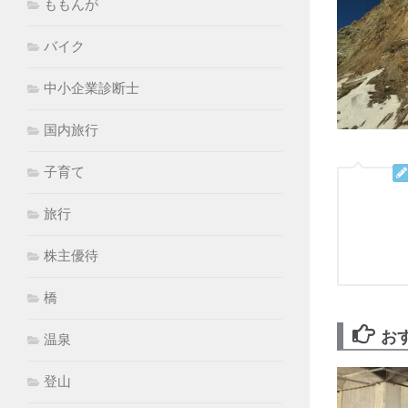
ももんが
バイク
中小企業診断士
国内旅行
子育て
旅行
株主優待
橋
お
温泉
登山