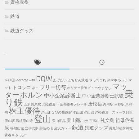
資格取得
鉄道
鉄道グッズ
DQW
5000形
docomo with
あげたい
えちぜん鉄道
やってまれ
スマホ
ツェルマ
マッ
フリー切符
トロッコ
ット
ネコ
ホリデー快速ビューやまなし
乗
ターホルン
中小企業診断士
中小企業診断士試験
り鉄
唐松岳
五所川原駅
北陸鉄道
千葉都市モノレール
外川駅
幸谷駅
東尋
株主優待
坊
津山まなびの鉄道館
津山城
津山線
津軽鉄道 ストーブ列車
登山
登山靴
礼文島
祖母谷温
流山駅
流鉄流山線
登山用品
白州
百蔵山
鉄道
泉
鉄道グッズ
福知山城
立佞武多
那智の滝
金沢カレー
長九郎稲荷神社
青春18きっぷ