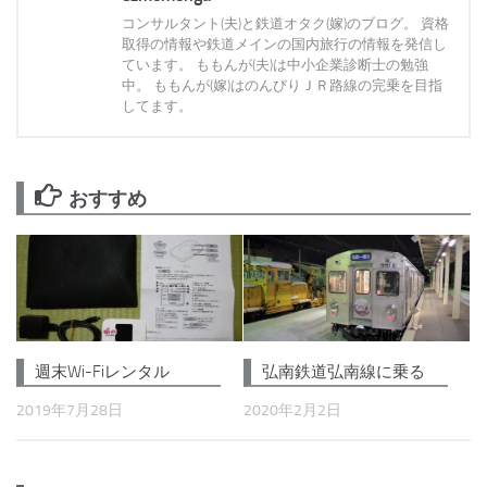
コンサルタント(夫)と鉄道オタク(嫁)のブログ。 資格
取得の情報や鉄道メインの国内旅行の情報を発信し
ています。 ももんが(夫)は中小企業診断士の勉強
中。 ももんが(嫁)はのんびりＪＲ路線の完乗を目指
してます。
おすすめ
週末Wi-Fiレンタル
弘南鉄道弘南線に乗る
2019年7月28日
2020年2月2日