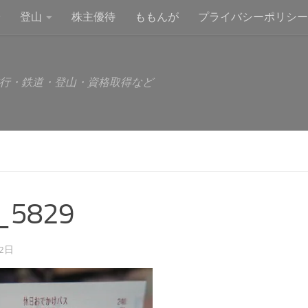
登山
株主優待
ももんが
プライバシーポリシー
行・鉄道・登山・資格取得など
_5829
12日