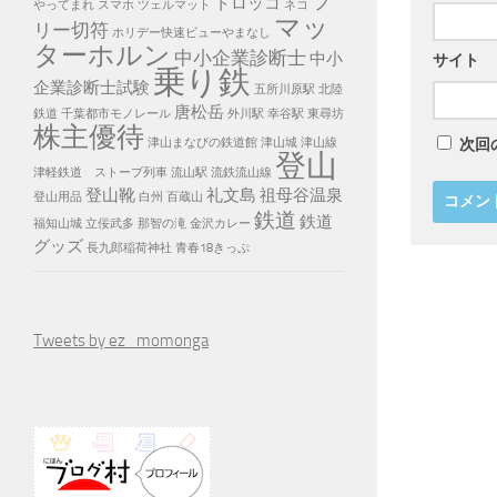
フ
トロッコ
やってまれ
スマホ
ツェルマット
ネコ
マッ
リー切符
ホリデー快速ビューやまなし
ターホルン
中小企業診断士
中小
サイト
乗り鉄
企業診断士試験
五所川原駅
北陸
唐松岳
鉄道
千葉都市モノレール
外川駅
幸谷駅
東尋坊
株主優待
津山まなびの鉄道館
津山城
津山線
次回
登山
津軽鉄道 ストーブ列車
流山駅
流鉄流山線
登山靴
礼文島
祖母谷温泉
登山用品
白州
百蔵山
鉄道
鉄道
福知山城
立佞武多
那智の滝
金沢カレー
グッズ
長九郎稲荷神社
青春18きっぷ
Tweets by ez_momonga