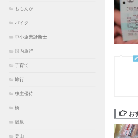
ももんが
バイク
中小企業診断士
国内旅行
子育て
旅行
株主優待
橋
お
温泉
登山