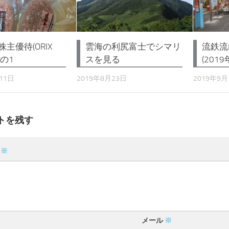
株主優待(ORIX
雲海の利尻富士でシマリ
流鉄流
その1
スを見る
(2019
11日
2019年8月23日
2019年9月
トを残す
ト
※
メール
※