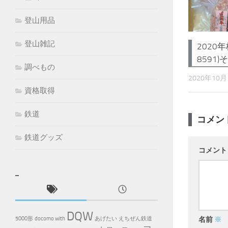
登山用品
登山雑記
2020年
8591)
調べもの
2020年10月
資格取得
鉄道
コメン
鉄道グッズ
コメン
DQW
5000形
docomo with
あげたい
えちぜん鉄道
名前
※