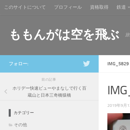
このサイトについて
プロフィール
資格取得
鉄道
コンテンツへスキップ
ももんがは空を飛ぶ
旅
フォロー:
IMG_5829
前の記事
IMG
ホリデー快速ビューやまなしで行く百
蔵山と日本三奇橋猿橋
2019年9月
カテゴリー
その他