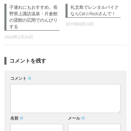
子連れにもおすすめ。長
礼文島でレンタルバイク
野県上諏訪温泉・片倉館
ならCat☆Rockさんで！
の貸館の広間でのんびり
2019年8月23日
する
2023年2月24日
コメントを残す
コメント
※
名前
※
メール
※