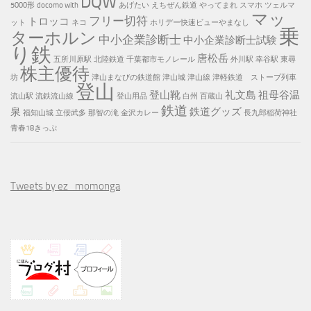
DQW
5000形
docomo with
あげたい
えちぜん鉄道
やってまれ
スマホ
ツェルマ
マッ
フリー切符
トロッコ
ット
ネコ
ホリデー快速ビューやまなし
乗
ターホルン
中小企業診断士
中小企業診断士試験
り鉄
唐松岳
五所川原駅
北陸鉄道
千葉都市モノレール
外川駅
幸谷駅
東尋
株主優待
坊
津山まなびの鉄道館
津山城
津山線
津軽鉄道 ストーブ列車
登山
登山靴
礼文島
祖母谷温
流山駅
流鉄流山線
登山用品
白州
百蔵山
鉄道
泉
鉄道グッズ
福知山城
立佞武多
那智の滝
金沢カレー
長九郎稲荷神社
青春18きっぷ
Tweets by ez_momonga