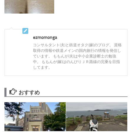
ezmomonga
コンサルタント(夫)と鉄道オタク(嫁)のブログ。 資格
取得の情報や鉄道メインの国内旅行の情報を発信し
ています。 ももんが(夫)は中小企業診断士の勉強
中。 ももんが(嫁)はのんびりＪＲ路線の完乗を目指
してます。
おすすめ