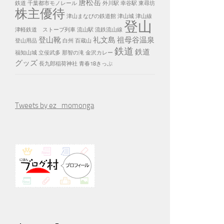
唐松岳
鉄道
千葉都市モノレール
外川駅
幸谷駅
東尋坊
株主優待
津山まなびの鉄道館
津山城
津山線
登山
津軽鉄道 ストーブ列車
流山駅
流鉄流山線
登山靴
礼文島
祖母谷温泉
登山用品
白州
百蔵山
鉄道
鉄道
福知山城
立佞武多
那智の滝
金沢カレー
グッズ
長九郎稲荷神社
青春18きっぷ
Tweets by ez_momonga