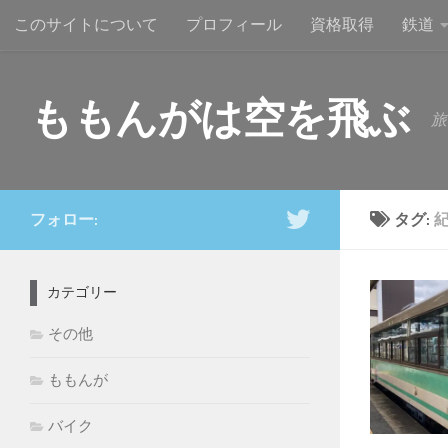
このサイトについて
プロフィール
資格取得
鉄道
コンテンツへスキップ
ももんがは空を飛ぶ
旅
フォロー:
タグ:
カテゴリー
その他
ももんが
バイク