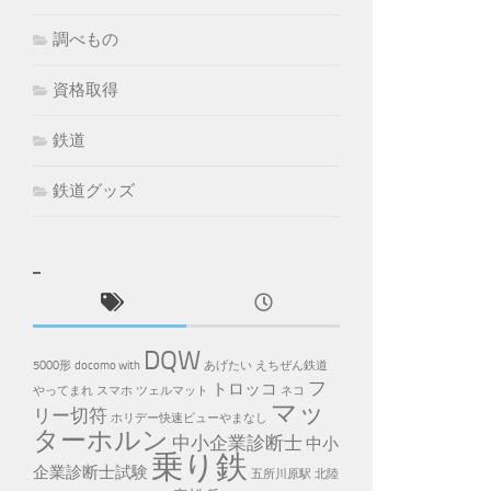
調べもの
資格取得
鉄道
鉄道グッズ
DQW
5000形
docomo with
あげたい
えちぜん鉄道
フ
トロッコ
やってまれ
スマホ
ツェルマット
ネコ
マッ
リー切符
ホリデー快速ビューやまなし
ターホルン
中小企業診断士
中小
乗り鉄
企業診断士試験
五所川原駅
北陸