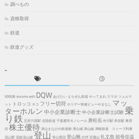
調べもの
資格取得
鉄道
鉄道グッズ
DQW
5000形
docomo with
あげたい
えちぜん鉄道
やってまれ
スマホ
ツェルマ
マッ
フリー切符
トロッコ
ット
ネコ
ホリデー快速ビューやまなし
乗
ターホルン
中小企業診断士
中小企業診断士試験
り鉄
唐松岳
五所川原駅
北陸鉄道
千葉都市モノレール
外川駅
幸谷駅
東尋
株主優待
坊
津山まなびの鉄道館
津山城
津山線
津軽鉄道 ストーブ列車
登山
登山靴
礼文島
祖母谷温
流山駅
流鉄流山線
登山用品
白州
百蔵山