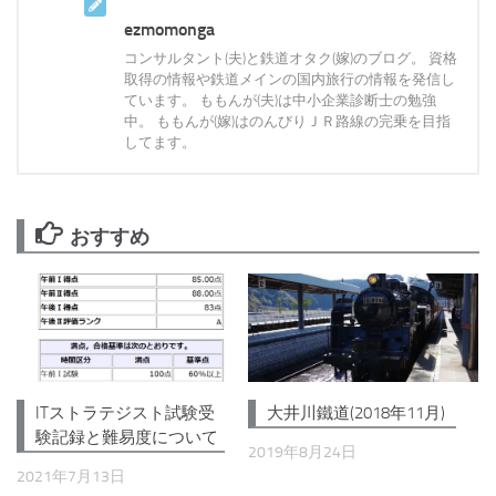
ezmomonga
コンサルタント(夫)と鉄道オタク(嫁)のブログ。 資格
取得の情報や鉄道メインの国内旅行の情報を発信し
ています。 ももんが(夫)は中小企業診断士の勉強
中。 ももんが(嫁)はのんびりＪＲ路線の完乗を目指
してます。
おすすめ
大井川鐵道(2018年11月)
ITストラテジスト試験受
験記録と難易度について
2019年8月24日
2021年7月13日