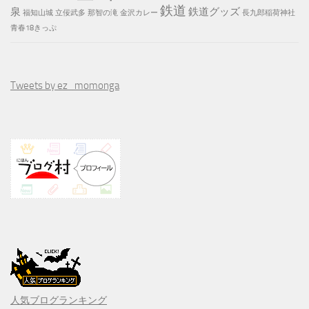
鉄道
泉
鉄道グッズ
福知山城
立佞武多
那智の滝
金沢カレー
長九郎稲荷神社
青春18きっぷ
Tweets by ez_momonga
人気ブログランキング