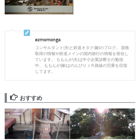
ezmomonga
コンサルタント(夫)と鉄道オタク(嫁)のブログ。 資格
取得の情報や鉄道メインの国内旅行の情報を発信し
ています。 ももんが(夫)は中小企業診断士の勉強
中。 ももんが(嫁)はのんびりＪＲ路線の完乗を目指
してます。
おすすめ