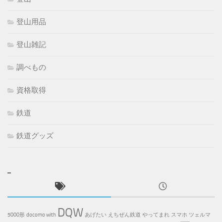
登山用品
登山雑記
調べもの
資格取得
鉄道
鉄道グッズ
DQW
5000形
docomo with
あげたい
えちぜん鉄道
やってまれ
スマホ
ツェルマ