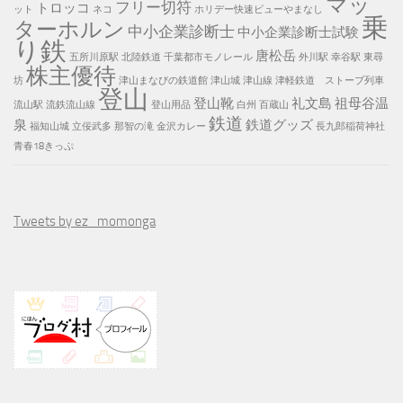
マッ
フリー切符
トロッコ
ット
ネコ
ホリデー快速ビューやまなし
乗
ターホルン
中小企業診断士
中小企業診断士試験
り鉄
唐松岳
五所川原駅
北陸鉄道
千葉都市モノレール
外川駅
幸谷駅
東尋
株主優待
坊
津山まなびの鉄道館
津山城
津山線
津軽鉄道 ストーブ列車
登山
登山靴
礼文島
祖母谷温
流山駅
流鉄流山線
登山用品
白州
百蔵山
鉄道
泉
鉄道グッズ
福知山城
立佞武多
那智の滝
金沢カレー
長九郎稲荷神社
青春18きっぷ
Tweets by ez_momonga