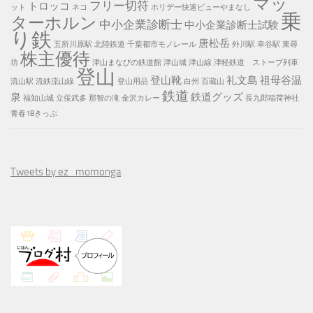
マッ
フリー切符
トロッコ
ット
ネコ
ホリデー快速ビューやまなし
乗
ターホルン
中小企業診断士
中小企業診断士試験
り鉄
唐松岳
五所川原駅
北陸鉄道
千葉都市モノレール
外川駅
幸谷駅
東尋
株主優待
坊
津山まなびの鉄道館
津山城
津山線
津軽鉄道 ストーブ列車
登山
登山靴
礼文島
祖母谷温
流山駅
流鉄流山線
登山用品
白州
百蔵山
鉄道
泉
鉄道グッズ
福知山城
立佞武多
那智の滝
金沢カレー
長九郎稲荷神社
青春18きっぷ
Tweets by ez_momonga