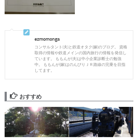
ezmomonga
コンサルタント(夫)と鉄道オタク(嫁)のブログ。 資格
取得の情報や鉄道メインの国内旅行の情報を発信し
ています。 ももんが(夫)は中小企業診断士の勉強
中。 ももんが(嫁)はのんびりＪＲ路線の完乗を目指
してます。
おすすめ