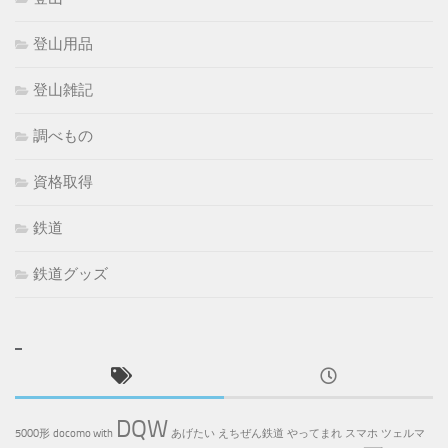
登山用品
登山雑記
調べもの
資格取得
鉄道
鉄道グッズ
DQW
5000形
docomo with
あげたい
えちぜん鉄道
やってまれ
スマホ
ツェルマ