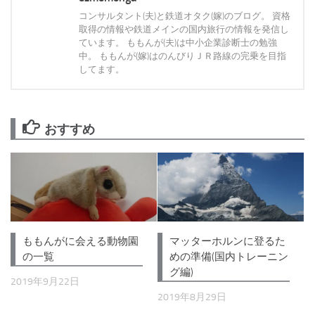
コンサルタント(夫)と鉄道オタク(嫁)のブログ。 資格
取得の情報や鉄道メインの国内旅行の情報を発信し
ています。 ももんが(夫)は中小企業診断士の勉強
中。 ももんが(嫁)はのんびりＪＲ路線の完乗を目指
してます。
おすすめ
ももんがに会える動物園
マッターホルンに登るた
の一覧
めの準備(国内トレーニン
グ編)
2019年9月22日
2019年8月29日