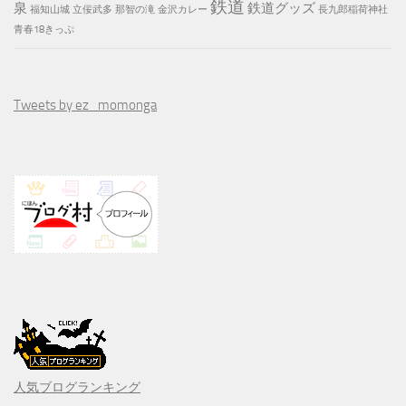
鉄道
泉
鉄道グッズ
福知山城
立佞武多
那智の滝
金沢カレー
長九郎稲荷神社
青春18きっぷ
Tweets by ez_momonga
人気ブログランキング