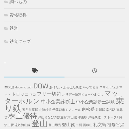
調べもの
資格取得
鉄道
鉄道グッズ
DQW
5000形
docomo with
あげたい
えちぜん鉄道
やってまれ
スマホ
ツェルマ
マッ
フリー切符
トロッコ
ット
ネコ
ホリデー快速ビューやまなし
乗
ターホルン
中小企業診断士
中小企業診断士試験
り鉄
唐松岳
五所川原駅
北陸鉄道
千葉都市モノレール
外川駅
幸谷駅
東尋
株主優待
坊
津山まなびの鉄道館
津山城
津山線
津軽鉄道 ストーブ列車
登山
登山靴
礼文島
祖母谷温
流山駅
流鉄流山線
登山用品
白州
百蔵山