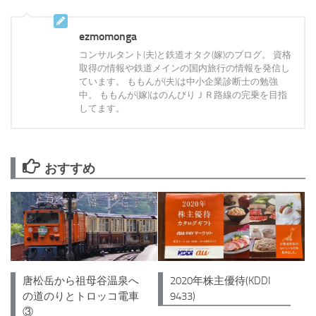
ezmomonga
コンサルタント(夫)と鉄道オタク(嫁)のブログ。 資格
取得の情報や鉄道メインの国内旅行の情報を発信し
ています。 ももんが(夫)は中小企業診断士の勉強
中。 ももんが(嫁)はのんびりＪＲ路線の完乗を目指
してます。
おすすめ
2020年株主優待(KDDI
唐松岳から祖母谷温泉へ
9433)
の道のりとトロッコ電車
③