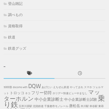
登山雑記
調べもの
資格取得
鉄道
鉄道グッズ
DQW
5000形
docomo with
あげたい
えちぜん鉄道
やってまれ
スマホ
ツェルマ
マッ
フリー切符
トロッコ
ット
ネコ
ホリデー快速ビューやまなし
乗
ターホルン
中小企業診断士
中小企業診断士試験
り鉄
唐松岳
五所川原駅
北陸鉄道
千葉都市モノレール
外川駅
幸谷駅
東尋