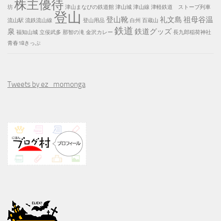
株主優待
坊
津山まなびの鉄道館
津山城
津山線
津軽鉄道 ストーブ列車
登山
登山靴
礼文島
祖母谷温
流山駅
流鉄流山線
登山用品
白州
百蔵山
鉄道
泉
鉄道グッズ
福知山城
立佞武多
那智の滝
金沢カレー
長九郎稲荷神社
青春18きっぷ
Tweets by ez_momonga