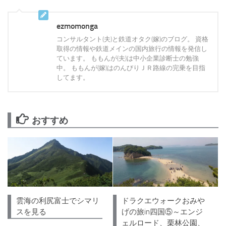
ezmomonga
コンサルタント(夫)と鉄道オタク(嫁)のブログ。 資格
取得の情報や鉄道メインの国内旅行の情報を発信し
ています。 ももんが(夫)は中小企業診断士の勉強
中。 ももんが(嫁)はのんびりＪＲ路線の完乗を目指
してます。
おすすめ
雲海の利尻富士でシマリ
ドラクエウォークおみや
スを見る
げの旅in四国⑤～エンジ
ェルロード、栗林公園、