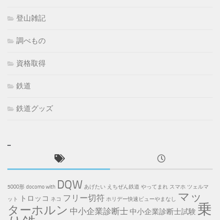
登山雑記
調べもの
資格取得
鉄道
鉄道グッズ
DQW
5000形
docomo with
あげたい
えちぜん鉄道
やってまれ
スマホ
ツェルマ
マッ
フリー切符
トロッコ
ット
ネコ
ホリデー快速ビューやまなし
乗
ターホルン
中小企業診断士
中小企業診断士試験