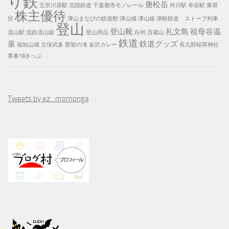
り鉄
唐松岳
五所川原駅
北陸鉄道
千葉都市モノレール
外川駅
幸谷駅
東尋
株主優待
坊
津山まなびの鉄道館
津山城
津山線
津軽鉄道 ストーブ列車
登山
登山靴
礼文島
祖母谷温
流山駅
流鉄流山線
登山用品
白州
百蔵山
鉄道
泉
鉄道グッズ
福知山城
立佞武多
那智の滝
金沢カレー
長九郎稲荷神社
青春18きっぷ
Tweets by ez_momonga