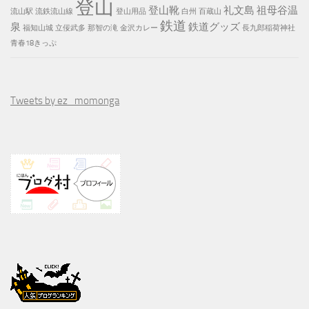
登山
登山靴
礼文島
祖母谷温
流山駅
流鉄流山線
登山用品
白州
百蔵山
鉄道
泉
鉄道グッズ
福知山城
立佞武多
那智の滝
金沢カレー
長九郎稲荷神社
青春18きっぷ
Tweets by ez_momonga