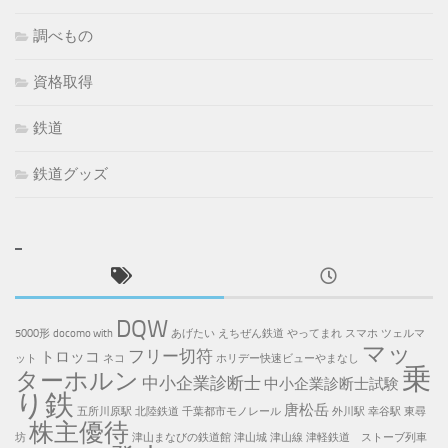
調べもの
資格取得
鉄道
鉄道グッズ
DQW
5000形
docomo with
あげたい
えちぜん鉄道
やってまれ
スマホ
ツェルマ
マッ
フリー切符
トロッコ
ット
ネコ
ホリデー快速ビューやまなし
乗
ターホルン
中小企業診断士
中小企業診断士試験
り鉄
唐松岳
五所川原駅
北陸鉄道
千葉都市モノレール
外川駅
幸谷駅
東尋
株主優待
坊
津山まなびの鉄道館
津山城
津山線
津軽鉄道 ストーブ列車