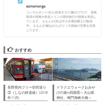
ezmomonga
コンサルタント(夫)と鉄道オタク(嫁)のブログ。 資格
取得の情報や鉄道メインの国内旅行の情報を発信し
ています。 ももんが(夫)は中小企業診断士の勉強
中。 ももんが(嫁)はのんびりＪＲ路線の完乗を目指
してます。
おすすめ
長野県内フリー切符巡り
ドラクエウォークおみや
③（しなの鉄道線）(2018
げの旅in四国⑥～大山祇
年11月)
神社、鳴門海峡大橋～