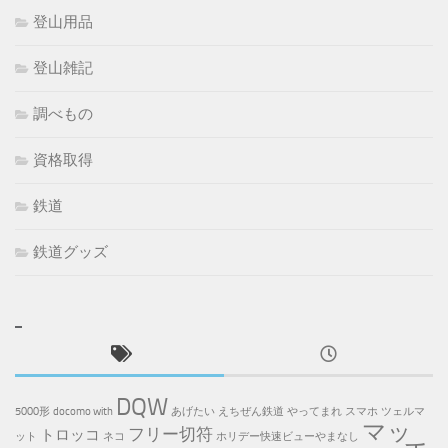
登山用品
登山雑記
調べもの
資格取得
鉄道
鉄道グッズ
DQW
5000形
docomo with
あげたい
えちぜん鉄道
やってまれ
スマホ
ツェルマ
マッ
フリー切符
トロッコ
ット
ネコ
ホリデー快速ビューやまなし