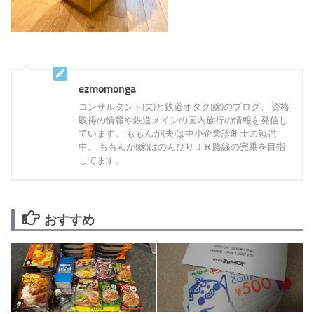
ezmomonga
コンサルタント(夫)と鉄道オタク(嫁)のブログ。 資格
取得の情報や鉄道メインの国内旅行の情報を発信し
ています。 ももんが(夫)は中小企業診断士の勉強
中。 ももんが(嫁)はのんびりＪＲ路線の完乗を目指
してます。
おすすめ