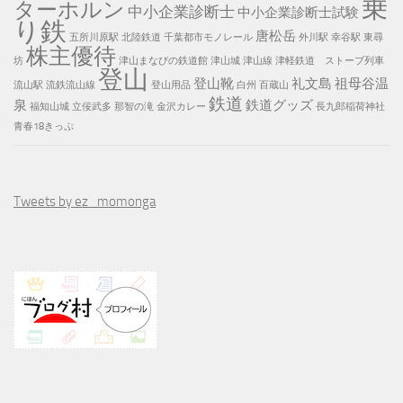
乗
ターホルン
中小企業診断士
中小企業診断士試験
り鉄
唐松岳
五所川原駅
北陸鉄道
千葉都市モノレール
外川駅
幸谷駅
東尋
株主優待
坊
津山まなびの鉄道館
津山城
津山線
津軽鉄道 ストーブ列車
登山
登山靴
礼文島
祖母谷温
流山駅
流鉄流山線
登山用品
白州
百蔵山
鉄道
泉
鉄道グッズ
福知山城
立佞武多
那智の滝
金沢カレー
長九郎稲荷神社
青春18きっぷ
Tweets by ez_momonga