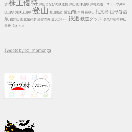
株主優待
坊
津山まなびの鉄道館
津山城
津山線
津軽鉄道 ストーブ列車
登山
登山靴
礼文島
祖母谷温
流山駅
流鉄流山線
登山用品
白州
百蔵山
鉄道
泉
鉄道グッズ
福知山城
立佞武多
那智の滝
金沢カレー
長九郎稲荷神社
青春18きっぷ
Tweets by ez_momonga