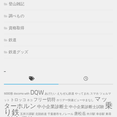
登山雑記
調べもの
資格取得
鉄道
鉄道グッズ
DQW
5000形
docomo with
あげたい
えちぜん鉄道
やってまれ
スマホ
ツェルマ
マッ
フリー切符
トロッコ
ット
ネコ
ホリデー快速ビューやまなし
乗
ターホルン
中小企業診断士
中小企業診断士試験
り鉄
唐松岳
五所川原駅
北陸鉄道
千葉都市モノレール
外川駅
幸谷駅
東尋