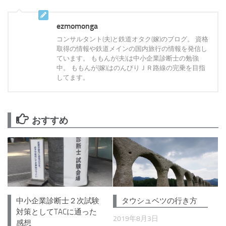
ezmomonga
コンサルタント(夫)と鉄道オタク(嫁)のブログ。 資格
取得の情報や鉄道メインの国内旅行の情報を発信し
ています。 ももんが(夫)は中小企業診断士の勉強
中。 ももんが(嫁)はのんびりＪＲ路線の完乗を目指
してます。
おすすめ
中小企業診断士２次試験
タウシュベツの行き方
対策としてTACに通った
2019年8月3日
感想