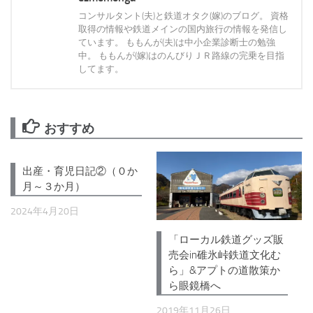
コンサルタント(夫)と鉄道オタク(嫁)のブログ。 資格
取得の情報や鉄道メインの国内旅行の情報を発信し
ています。 ももんが(夫)は中小企業診断士の勉強
中。 ももんが(嫁)はのんびりＪＲ路線の完乗を目指
してます。
おすすめ
出産・育児日記②（０か
月～３か月）
2024年4月20日
「ローカル鉄道グッズ販
売会in碓氷峠鉄道文化む
ら」&アプトの道散策か
ら眼鏡橋へ
2019年11月26日