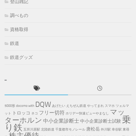
登山雑記
調べもの
資格取得
鉄道
鉄道グッズ
DQW
5000形
docomo with
あげたい
えちぜん鉄道
やってまれ
スマホ
ツェルマ
マッ
フリー切符
トロッコ
ット
ネコ
ホリデー快速ビューやまなし
乗
ターホルン
中小企業診断士
中小企業診断士試験
り鉄
唐松岳
五所川原駅
北陸鉄道
千葉都市モノレール
外川駅
幸谷駅
東尋
株主優待