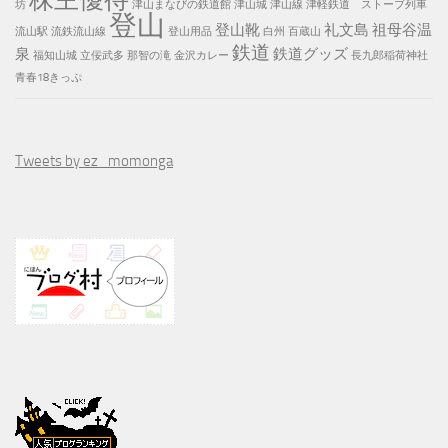
坊
津山まなびの鉄道館
津山城
津山線
津軽鉄道 ストーブ列車
登山
登山靴
礼文島
祖母谷温
流山駅
流鉄流山線
登山用品
白州
百蔵山
鉄道
泉
鉄道グッズ
福知山城
立佞武多
那智の滝
金沢カレー
長九郎稲荷神社
青春18きっぷ
Tweets by ez_momonga