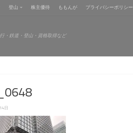
登山
株主優待
ももんが
プライバシーポリシー
行・鉄道・登山・資格取得など
_0648
14日