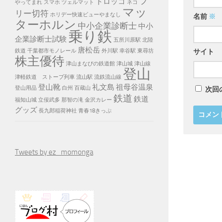
フ
トロッコ
やってまれ
スマホ
ツェルマット
ネコ
マッ
リー切符
ホリデー快速ビューやまなし
名前
※
ターホルン
中小企業診断士
中小
乗り鉄
企業診断士試験
五所川原駅
北陸
唐松岳
鉄道
千葉都市モノレール
外川駅
幸谷駅
東尋坊
サイト
株主優待
津山まなびの鉄道館
津山城
津山線
登山
津軽鉄道 ストーブ列車
流山駅
流鉄流山線
登山靴
礼文島
祖母谷温泉
登山用品
白州
百蔵山
次回
鉄道
鉄道
福知山城
立佞武多
那智の滝
金沢カレー
グッズ
長九郎稲荷神社
青春18きっぷ
Tweets by ez_momonga