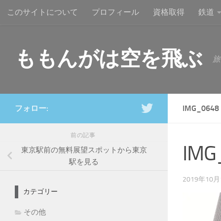
このサイトについて
プロフィール
資格取得
鉄道
コンテンツへスキップ
ももんがは空を飛ぶ
旅
フォロー:
IMG_0648
前の記事
IMG
東京駅前の無料展望スポットから東京
駅を見る
2019年10月
カテゴリー
その他