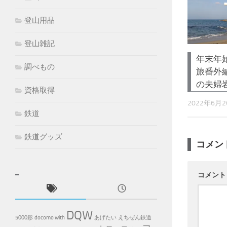
登山用品
登山雑記
年末年
調べもの
旅番外
の夫婦
資格取得
2022年6月
鉄道
鉄道グッズ
コメン
コメン
DQW
5000形
docomo with
あげたい
えちぜん鉄道