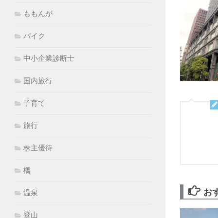
ももんが
バイク
中小企業診断士
国内旅行
子育て
旅行
株主優待
橋
お
温泉
登山