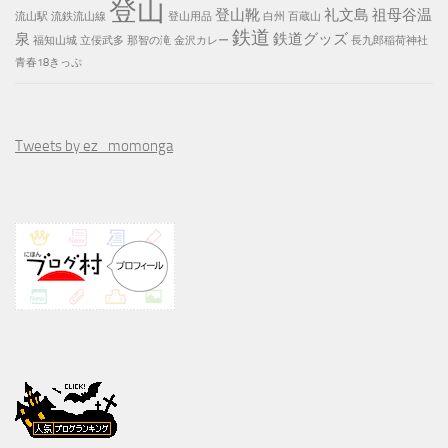
登山
登山靴
礼文島
祖母谷温
流山駅
流鉄流山線
登山用品
白州
百蔵山
鉄道
泉
鉄道グッズ
福知山城
立佞武多
那智の滝
金沢カレー
長九郎稲荷神社
青春18きっぷ
Tweets by ez_momonga