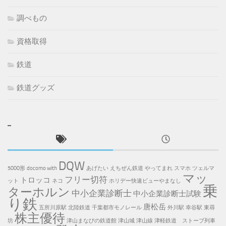
調べもの
資格取得
鉄道
鉄道グッズ
DQW
5000形
docomo with
あげたい
えちぜん鉄道
やってまれ
スマホ
ツェルマ
マッ
フリー切符
トロッコ
ット
ネコ
ホリデー快速ビューやまなし
乗
ターホルン
中小企業診断士
中小企業診断士試験
り鉄
唐松岳
五所川原駅
北陸鉄道
千葉都市モノレール
外川駅
幸谷駅
東尋
株主優待
坊
津山まなびの鉄道館
津山城
津山線
津軽鉄道 ストーブ列車