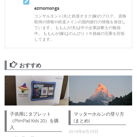
ezmomonga
コンサルタント(夫)と鉄道オタク(嫁)のブログ。 資格
取得の情報や鉄道メインの国内旅行の情報を発信し
ています。 ももんが(夫)は中小企業診断士の勉強
中。 ももんが(嫁)はのんびりＪＲ路線の完乗を目指
してます。
おすすめ
マッターホルンの登り方
子供用にタブレット
(まとめ)
（PlimPad Kids 20）を購
入
2019年8月29日