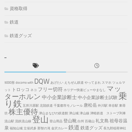
資格取得
鉄道
鉄道グッズ
DQW
5000形
docomo with
あげたい
えちぜん鉄道
やってまれ
スマホ
ツェルマ
マッ
フリー切符
トロッコ
ット
ネコ
ホリデー快速ビューやまなし
乗
ターホルン
中小企業診断士
中小企業診断士試験
り鉄
唐松岳
五所川原駅
北陸鉄道
千葉都市モノレール
外川駅
幸谷駅
東尋
株主優待
坊
津山まなびの鉄道館
津山城
津山線
津軽鉄道 ストーブ列車
登山
登山靴
礼文島
祖母谷温
流山駅
流鉄流山線
登山用品
白州
百蔵山
鉄道
泉
鉄道グッズ
福知山城
立佞武多
那智の滝
金沢カレー
長九郎稲荷神社