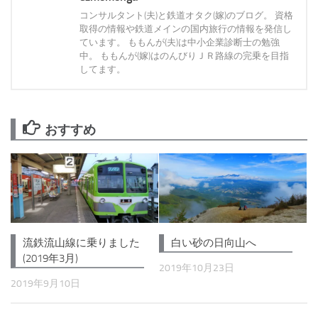
コンサルタント(夫)と鉄道オタク(嫁)のブログ。 資格
取得の情報や鉄道メインの国内旅行の情報を発信し
ています。 ももんが(夫)は中小企業診断士の勉強
中。 ももんが(嫁)はのんびりＪＲ路線の完乗を目指
してます。
おすすめ
流鉄流山線に乗りました
白い砂の日向山へ
(2019年3月)
2019年10月23日
2019年9月10日