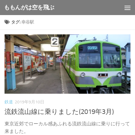
ももんがは空を飛ぶ
コンテンツへスキップ
タグ:
幸谷駅
鉄道
2019年9月10日
流鉄流山線に乗りました(2019年3月)
東京近郊でローカル感あふれる流鉄流山線に乗りに行って
来ました。