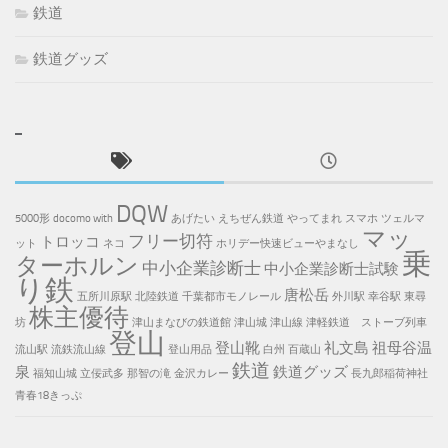
鉄道
鉄道グッズ
DQW
5000形
docomo with
あげたい
えちぜん鉄道
やってまれ
スマホ
ツェルマ
マッ
フリー切符
トロッコ
ット
ネコ
ホリデー快速ビューやまなし
乗
ターホルン
中小企業診断士
中小企業診断士試験
り鉄
唐松岳
五所川原駅
北陸鉄道
千葉都市モノレール
外川駅
幸谷駅
東尋
株主優待
坊
津山まなびの鉄道館
津山城
津山線
津軽鉄道 ストーブ列車
登山
登山靴
礼文島
祖母谷温
流山駅
流鉄流山線
登山用品
白州
百蔵山
鉄道
泉
鉄道グッズ
福知山城
立佞武多
那智の滝
金沢カレー
長九郎稲荷神社
青春18きっぷ