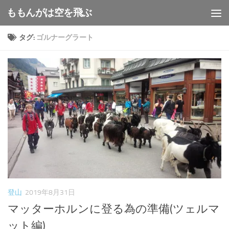
ももんがは空を飛ぶ
コンテンツへスキップ
タグ:
ゴルナーグラート
登山
2019年8月31日
マッターホルンに登る為の準備(ツェルマ
ット編)