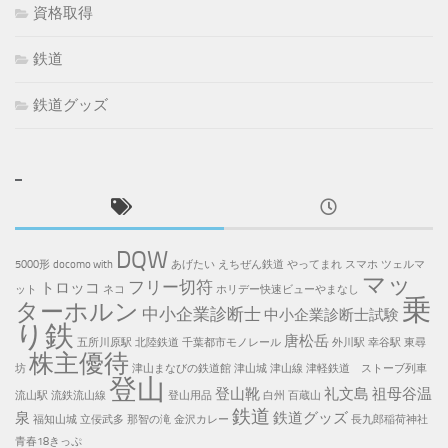
資格取得
鉄道
鉄道グッズ
DQW
5000形
docomo with
あげたい
えちぜん鉄道
やってまれ
スマホ
ツェルマ
マッ
フリー切符
トロッコ
ット
ネコ
ホリデー快速ビューやまなし
乗
ターホルン
中小企業診断士
中小企業診断士試験
り鉄
唐松岳
五所川原駅
北陸鉄道
千葉都市モノレール
外川駅
幸谷駅
東尋
株主優待
坊
津山まなびの鉄道館
津山城
津山線
津軽鉄道 ストーブ列車
登山
登山靴
礼文島
祖母谷温
流山駅
流鉄流山線
登山用品
白州
百蔵山
鉄道
泉
鉄道グッズ
福知山城
立佞武多
那智の滝
金沢カレー
長九郎稲荷神社
青春18きっぷ